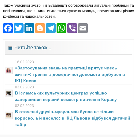
Також учасники зустрічі в Будапешті обговорювали актуальні проблеми та
нові виклики, що з ними стикається сучасна молодь, представники різних
конфесій та національностей.
Facebook
Twitter
LinkedIn
Blogger
Telegram
WhatsApp
Viber
Email
Читайте також...
16.02.2023
«Застосування знань на практиці врятує чиєсь
життя»: тренінг з домедичної допомоги відбувся в
ІКЦ Києва
03.02.2023
В Ісламських культурних центрах успішно
завершився перший семестр вивчення Корану
02.02.2023
В оточенні друзів-мусульман буває не тільки
корисно, а й весело: в ІКЦ Львова відбувся дитячий
табір