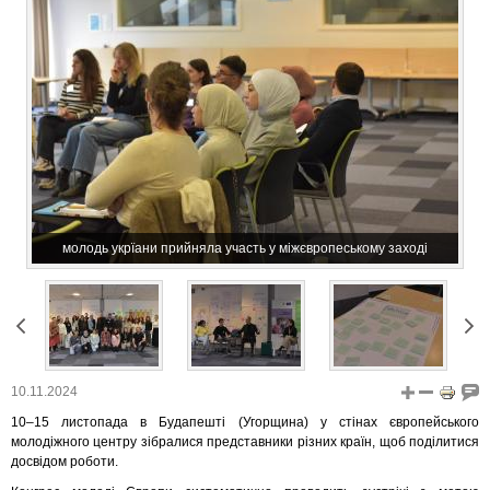
молодь укрїани прийняла участь у міжєвропеському заході
10.11.2024
10–15 листопада в Будапешті (Угорщина) у стінах європейського
молодіжного центру зібралися представники різних країн, щоб поділитися
досвідом роботи.