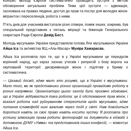
Конгрес молоді Європи систематично проводить зустрічі з метою
обговорення актуальних проблем. Тема цієї зустрічі — адвокація,
заснована на правах людини, доступ до прав та послуг для молодих жінок-
мігранток і переселенців, робота з ними.
П’ять днів для учасників виступали різні спікери, поміж інших, зокрема, був
спеціальний представник з питань міграції та біженців Генерального
секретаря Ради Європи
Девід Бест.
Молодь мусульман України представляли голова Ліги мусульманок України
Айша Іса
та активістка ІКЦ «Аль-Масар»
Муніра Хамараєва.
Айша Іса розповіла про те, що в у Україні мусульмани це передусім
корінний народ, що зараз зазнає утисків і репресій з боку ворога на
окупованій території: дискримінація жінок і підлітків у Криму є
систематична.
— Цікавий досвід, адже мало хто розуміє, що в Україні є мусульмани.
Мало того, ми як представники різних організацій провадимо роботу в
різних напрямках. Організатори цього заходу були приємно здивовані,
що в Україні відбувається така робота: це й обстоювання прав жінок, і
взагалі робота над руйнуванням стереотипів щодо мусульман, адже
питання ісламофобії нині важливе через події у світі. Нам доводиться
боротися навіть за своє право навіть носити хустку. Я розповіла про
успішну адвокацію права робити фотографії на документи в хіджабі з
допомогою ДУМУ «Умма» та представників інших конфесій,
— коментує
Айша Іса.