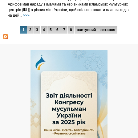
Арифов мав нараду з імамами та керівниками ісламських культурних
центрів (ІКЦ) з різних міст України, щоб спільно скласти план заходів
на цей...
>>>
Сторінки
1
2
3
4
5
6
7
8
наступний
остання