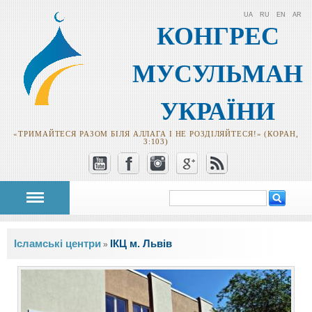
UA
RU
EN
AR
КОНГРЕС
МУСУЛЬМАН
УКРАЇНИ
«ТРИМАЙТЕСЯ РАЗОМ БІЛЯ АЛЛАГА І НЕ РОЗДІЛЯЙТЕСЯ!» (КОРАН,
3:103)
Пошук
Пошукова
форма
Ви є тут
Ісламські центри
ІКЦ м. Львів
»