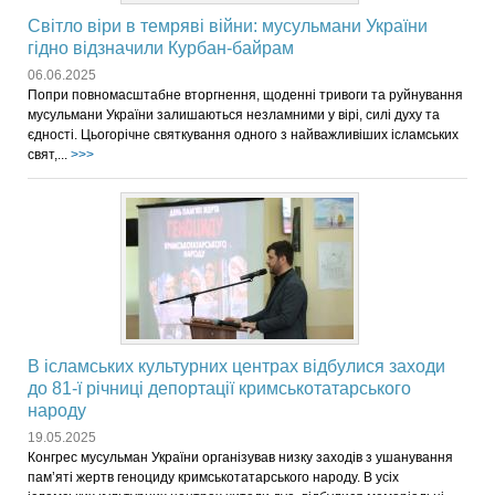
Світло віри в темряві війни: мусульмани України
гідно відзначили Курбан-байрам
06.06.2025
Попри повномасштабне вторгнення, щоденні тривоги та руйнування
мусульмани України залишаються незламними у вірі, силі духу та
єдності. Цьогорічне святкування одного з найважливіших ісламських
свят,...
>>>
В ісламських культурних центрах відбулися заходи
до 81-ї річниці депортації кримськотатарського
народу
19.05.2025
Конгрес мусульман України організував низку заходів з ушанування
пам’яті жертв геноциду кримськотатарського народу. В усіх