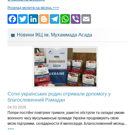
Розклад молитв на місяць >>>
Facebook
Twitter
LinkedIn
Blogger
Telegram
WhatsApp
Viber
Email
Новини ІКЦ ім. Мухаммада Асада
Сотні українських родин отримали допомогу у
благословенний Рамадан
04.03.2026
Попри постійні повітряні тривоги, ракетні обстріли та складні умови
воєнного часу мусульманські громади України продовжують свою
місію підтримки, солідарности й милосердя. Благословенний місяць...
>>>