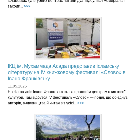
ісламських культурних центрах читали дуа, відбулися меморіальні
заходи...
>>>
ІКЦ ім. Мухаммада Асада представив ісламську
літературу на IV книжковому фестивалі «Слово» в
Івано-Франківську
11.05.2025
На кілька днів Івано-Франківськ став справжнім центром книжкової
культури. Там відбувся IV фестиваль «Слово» — подія, що об’єднує
авторів, видавництва й читачів з усієї...
>>>