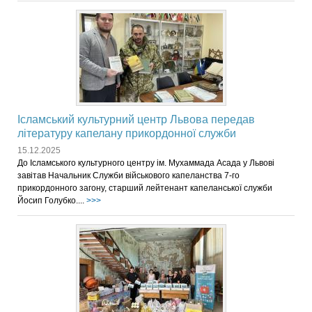
Ісламський культурний центр Львова передав
літературу капелану прикордонної служби
15.12.2025
До Ісламського культурного центру ім. Мухаммада Асада у Львові
завітав Начальник Служби військового капеланства 7-го
прикордонного загону, старший лейтенант капеланської служби
Йосип Голубко....
>>>