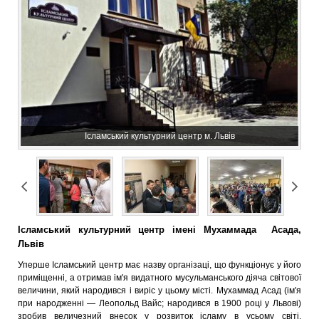
Ісламський культурний центр м. Львів
Ісламський культурний центр імені Мухаммада Асада,
Львів
Уперше Ісламський центр має назву організаці, що функціонує у його
приміщенні, а отримав ім'я видатного мусульманського діяча світової
величини, який народився і виріс у цьому місті. Мухаммад Асад (ім'я
при народженні — Леопольд Вайс; народився в 1900 році у Львові)
зробив величезний внесок у розвиток ісламу в усьому світі.