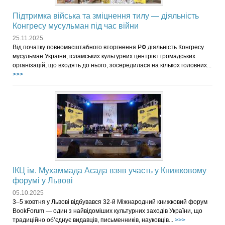
Підтримка війська та зміцнення тилу — діяльність
Конгресу мусульман під час війни
25.11.2025
Від початку повномасштабного вторгнення РФ діяльність Конгресу
мусульман України, ісламських культурних центрів і громадських
організацій, що входять до нього, зосередилася на кількох головних...
>>>
ІКЦ ім. Мухаммада Асада взяв участь у Книжковому
форумі у Львові
05.10.2025
3–5 жовтня у Львові відбувався 32-й Міжнародний книжковий форум
BookForum — один з найвідоміших культурних заходів України, що
традиційно об’єднує видавців, письменників, науковців...
>>>