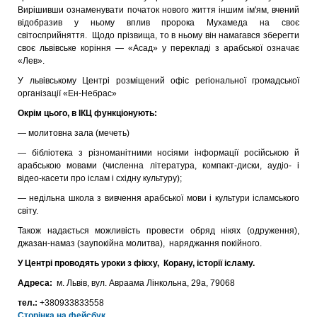
Вирішивши ознаменувати початок нового життя іншим ім'ям, вчений
відобразив у ньому вплив пророка Мухамеда на своє
світосприйняття. Щодо прізвища, то в ньому він намагався зберегти
своє львівське коріння — «Асад» у перекладі з арабської означає
«Лев».
У львівському Центрі розміщений офіс регіональної громадської
організації «Ен-Небрас»
Окрім цього, в ІКЦ функціонують:
— молитовна зала (мечеть)
— бібліотека з різноманітними носіями інформації російською й
арабською мовами (численна література, компакт-диски, аудіо- і
відео-касети про іслам і східну культуру);
— недільна школа з вивчення арабської мови і культури ісламського
світу.
Також надається можливість провести обряд нікях (одруження),
джазан-намаз (заупокійна молитва), наряджання покійного.
У Центрі проводять уроки з фікху, Корану, історії ісламу.
Адреса:
м. Львів, вул. Авраама Лінкольна, 29а, 79068
тел.:
+380933833558
Сторінка на фейсбук