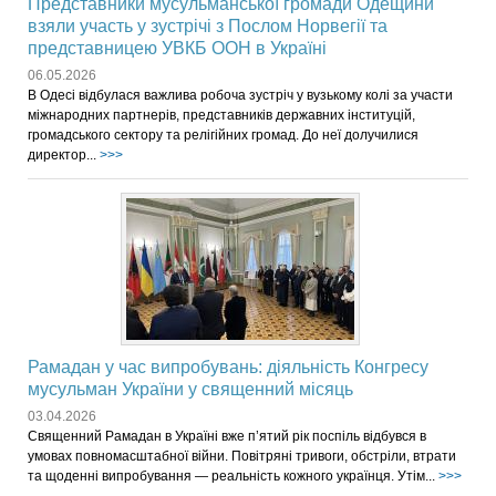
Представники мусульманської громади Одещини
взяли участь у зустрічі з Послом Норвегії та
представницею УВКБ ООН в Україні
06.05.2026
В Одесі відбулася важлива робоча зустріч у вузькому колі за участи
міжнародних партнерів, представників державних інституцій,
громадського сектору та релігійних громад. До неї долучилися
директор...
>>>
Рамадан у час випробувань: діяльність Конгресу
мусульман України у священний місяць
03.04.2026
Священний Рамадан в Україні вже п’ятий рік поспіль відбувся в
умовах повномасштабної війни. Повітряні тривоги, обстріли, втрати
та щоденні випробування — реальність кожного українця. Утім...
>>>