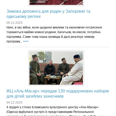
Зимова допомога для родин у Запоріжжі та
одеському регіоні
09.12.2025
Нині, в час війни, коли щоденні виклики та економічні потрясіння
торкаються майже кожної родини, багатьом, як ніколи, потрібна
підтримка. Саме тому наша громада й далі реалізує зимову
програму...
>>>
ІКЦ «Аль-Масар» передав 130 подарункових наборів
для дітей загиблих захисників
04.12.2025
4 грудня у стінах Ісламського культурного центру «Аль-Масар»
(Одеса) відбулася зустріч із представниками Регіонального