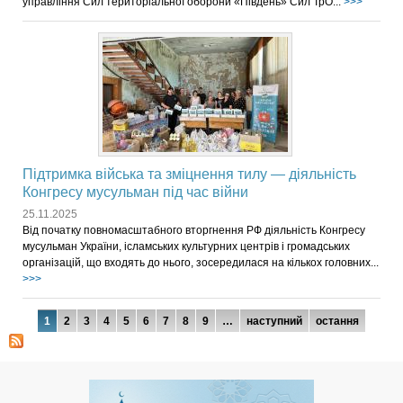
управління Сил територіальної оборони «Південь» Сил ТрО...
>>>
Підтримка війська та зміцнення тилу — діяльність
Конгресу мусульман під час війни
25.11.2025
Від початку повномасштабного вторгнення РФ діяльність Конгресу
мусульман України, ісламських культурних центрів і громадських
організацій, що входять до нього, зосередилася на кількох головних...
>>>
Сторінки
1
2
3
4
5
6
7
8
9
…
наступний
остання