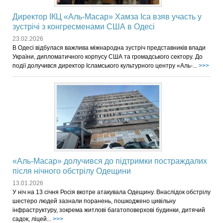
Директор ІКЦ «Аль-Масар» Хамза Іса взяв участь у
зустрічі з конгресменами США в Одесі
23.02.2026
В Одесі відбулася важлива міжнародна зустріч представників влади
України, дипломатичного корпусу США та громадського сектору. До
події долучився директор Ісламського культурного центру «Аль-...
>>>
«Аль-Масар» долучився до підтримки постраждалих
після нічного обстрілу Одещини
13.01.2026
У ніч на 13 січня Росія вкотре атакувала Одещину. Внаслідок обстрілу
шестеро людей зазнали поранень, пошкоджено цивільну
інфраструктуру, зокрема житлові багатоповерхові будинки, дитячий
садок, ліцей...
>>>