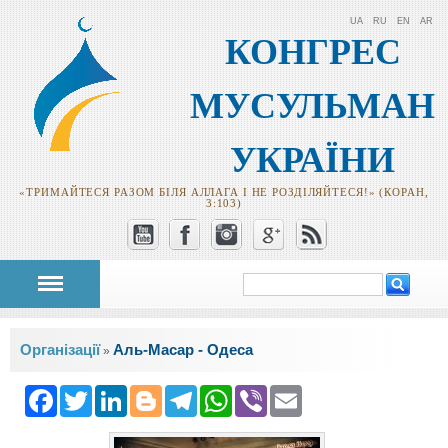
UA
RU
EN
AR
КОНГРЕС
МУСУЛЬМАН
УКРАЇНИ
«ТРИМАЙТЕСЯ РАЗОМ БІЛЯ АЛЛАГА І НЕ РОЗДІЛЯЙТЕСЯ!» (КОРАН,
3:103)
Пошук
Пошукова
форма
Ви є тут
Організації
Аль-Масар - Одеса
»
Facebook
Twitter
LinkedIn
Blogger
Telegram
WhatsApp
Viber
Email