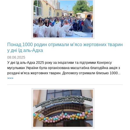
Понад 1000 родин отримали мʼясо жертовних тварин
у дні Ід аль-Адха
08.06.2025
У дні Ід аль-Адха 2025 року за ініціативи та підтримки Конгресу
мусульман України була організована масштабна благодійна акція з
роздачі м’яса жертовних тварин. Допомогу отримали близько 1000...
>>>