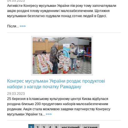
04.05.2023
Активісти Конгресу мусульман України пів року тому започаткували
акцію роздачі плову нужденним і малозабезпеченим. Щотижня
мусульмани безплатно годували понад сотню людей в Одесі.
Після...
>>>
Конгрес мусульман України роздає продуктові
набори з нагоди початку Рамадану
29.03.2023
25 березня в Ісламському культурному центрі Києва відбулася
роздача близько 200 продуктових наборів малозабезпеченим
родинам. Акція стала можливою завдяки партнерству Конгресу
мусульман України та...
>>>
1
2
3
4
5
наступний
остання