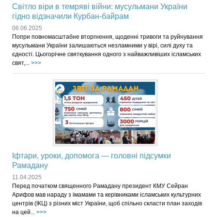
Світло віри в темряві війни: мусульмани України
гідно відзначили Курбан-байрам
06.06.2025
Попри повномасштабне вторгнення, щоденні тривоги та руйнування
мусульмани України залишаються незламними у вірі, силі духу та
єдності. Цьогорічне святкування одного з найважливіших ісламських
свят,...
>>>
Іфтари, уроки, допомога — головні підсумки
Рамадану
11.04.2025
Перед початком священного Рамадану президент КМУ Сейран
Арифов мав нараду з імамами та керівниками ісламських культурних
центрів (ІКЦ) з різних міст України, щоб спільно скласти план заходів
на цей...
>>>