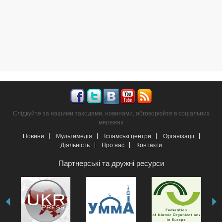
Слідкуйте за нашими заходами, новинами, обговорюйте в соціальних
мережах
Новини
Мультимедія
Ісламські центри
Організації
Діяльність
Про нас
Контакти
Партнерські та дружні ресурси