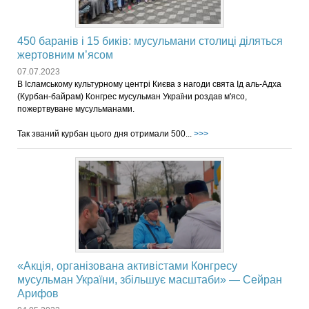
450 баранів і 15 биків: мусульмани столиці діляться
жертовним м’ясом
07.07.2023
В Ісламському культурному центрі Києва з нагоди свята Ід аль-Адха
(Курбан-байрам) Конгрес мусульман України роздав м'ясо,
пожертвуване мусульманами.
Так званий курбан цього дня отримали 500...
>>>
«Акція, організована активістами Конгресу
мусульман України, збільшує масштаби» — Сейран
Арифов