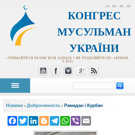
UA
RU
EN
AR
КОНГРЕС
МУСУЛЬМАН
УКРАЇНИ
«ТРИМАЙТЕСЯ РАЗОМ БІЛЯ АЛЛАГА І НЕ РОЗДІЛЯЙТЕСЯ!» (КОРАН,
3:103)
Пошук
Пошукова
форма
Ви є тут
Новини
Доброчинність
Рамадан і Курбан
»
»
Facebook
Twitter
LinkedIn
Blogger
Telegram
WhatsApp
Viber
Email