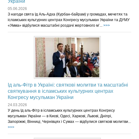
України
05.06.2026
З нагоди свята Ід Аль-Адха (Курбан-байрам) у громадах, мечетях та
ісламських культурних центрах Конгресу мусульман України та ДУМУ
«Умма» відбулися масштабні роздачі жертовного м’...
>>>
Ід аль-Фітр в Україні: святкові молитви та масштабні
святкування в ісламських культурних центрах
Конгресу мусульман України
24.03.2026
У день Ід аль-Фітр в ісламських культурних центрах Конгресу
мусульман України — в Києві, Одесі, Харкові, Львові, Дніпрі,
Запоріжжі, Вінниці, Чернівцях і Сумах — відбулися святкові молитви...
>>>