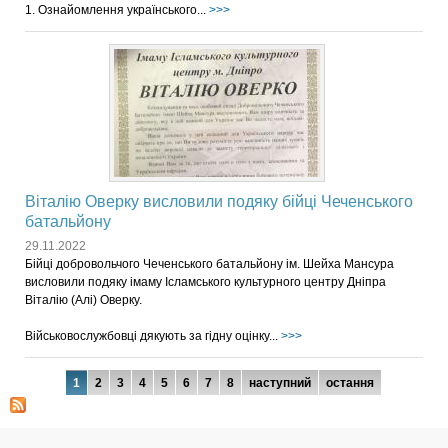
1. Ознайомлення українського...
>>>
Віталію Оверку висловили подяку бійці Чеченського
батальйону
29.11.2022
Бійці добровольчого Чеченського батальйону ім. Шейха Мансура
висловили подяку імаму Ісламського культурного центру Дніпра
Віталію (Алі) Оверку.
Військовослужбовці дякують за гідну оцінку...
>>>
Сторінки
1
2
3
4
5
6
7
8
наступний
остання