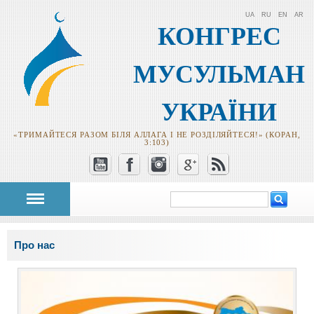
UA
RU
EN
AR
КОНГРЕС
МУСУЛЬМАН
УКРАЇНИ
«ТРИМАЙТЕСЯ РАЗОМ БІЛЯ АЛЛАГА І НЕ РОЗДІЛЯЙТЕСЯ!» (КОРАН,
3:103)
Пошук
Пошукова
форма
Ви є тут
Про нас