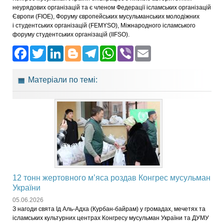
неурядових організацій та є членом Федерації ісламських організацій
Європи (FIOE), Форуму європейських мусульманських молодіжних
і студентських організацій (FEMYSO), Міжнародного ісламського
форуму студентських організацій (IIFSO).
Facebook
Twitter
LinkedIn
Blogger
Telegram
WhatsApp
Viber
Email
Матеріали по темі:
12 тонн жертовного м’яса роздав Конгрес мусульман
України
05.06.2026
З нагоди свята Ід Аль-Адха (Курбан-байрам) у громадах, мечетях та
ісламських культурних центрах Конгресу мусульман України та ДУМУ