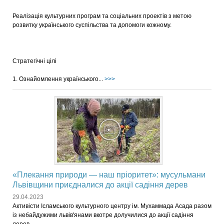
Реалізація культурних програм та соціальних проектів з метою
розвитку українського суспільства та допомоги кожному.
Стратегічні цілі
1. Ознайомлення українського...
>>>
«Плекання природи — наш пріоритет»: мусульмани
Львівщини приєдналися до акції садіння дерев
29.04.2023
Активісти Ісламського культурного центру ім. Мухаммада Асада разом
із небайдужими львів'янами вкотре долучилися до акції садіння
дерев.