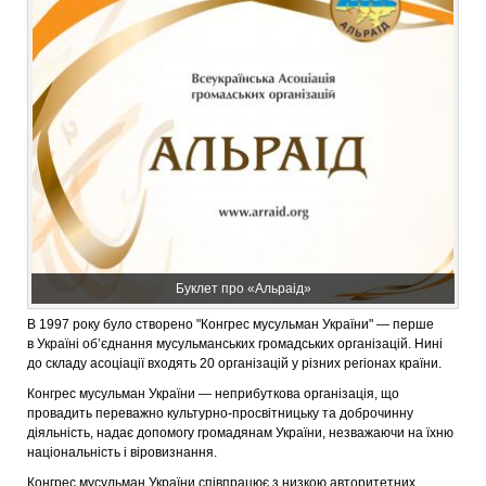
Буклет про «Альраід»
В 1997 року було створено "Конгрес мусульман України" — перше
в Україні об’єднання мусульманських громадських організацій. Нині
до складу асоціації входять 20 організацій у різних регіонах країни.
Конгрес мусульман України — неприбуткова організація, що
провадить переважно культурно-просвітницьку та доброчинну
діяльність, надає допомогу громадянам України, незважаючи на їхню
національність і віровизнання.
Конгрес мусульман України співпрацює з низкою авторитетних