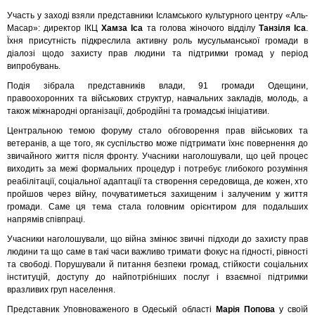
Участь у заході взяли представники Ісламського культурного центру «Аль-
Масар»: директор ІКЦ
Хамза Іса
та голова жіночого відділу
Танзіля Іса
.
Їхня присутність підкреслила активну роль мусульманської громади в
діалозі щодо захисту прав людини та підтримки громад у період
випробувань.
Подія зібрала представників влади, 91 громади Одещини,
правоохоронних та військових структур, навчальних закладів, молодь, а
також міжнародні організації, добродійні та громадські ініціативи.
Центральною темою форуму стало обговорення прав військових та
ветеранів, а ще того, як суспільство може підтримати їхнє повернення до
звичайного життя після фронту. Учасники наголошували, що цей процес
виходить за межі формальних процедур і потребує глибокого розуміння
реабілітації, соціальної адаптації та створення середовища, де кожен, хто
пройшов через війну, почуватиметься захищеним і залученим у життя
громади. Саме ця тема стала головним орієнтиром для подальших
напрямів співпраці.
Учасники наголошували, що війна змінює звичні підходи до захисту прав
людини та що саме в такі часи важливо тримати фокус на гідності, рівності
та свободі. Порушували й питання безпеки громад, стійкости соціальних
інституцій, доступу до найпотрібніших послуг і взаємної підтримки
вразливих груп населення.
Представник Уповноваженого в Одеській області
Марія Попова
у своїй