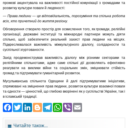
промові акцентувала на важливості постійної комунікації з громадами та
розвитку культури поваги й людяності:
—
Права людини — це відповідальність, порозуміння та спільна робота
всіх, хто причетний до життя регіону.
Обговорення створило простір для осмислення того, як громади, релігійні
організації, державні інституції та міжнародні партнери можуть діяти
спільно, щоб забезпечити реальний захист прав людини на місцях.
Підкреслювалася важливість міжкультурного діалогу, солідарности та
суспільної згуртованости.
Захід продемонстрував важливість діалогу між різними секторами та
релігійними спільнотами, адже саме спільні дії дозволяють ефективно
реагувати на виклики війни та соціальних змін, зміцнювати стійкість
громад та підтримувати гуманітарний розвиток.
Мусульманська спільнота Одещини й далі підтримуватиме ініціативи,
спрямовані на зміцнення прав людини, розвиток культури взаємної поваги
та єдности — цінностей, що глибоко вкорінені як у суспільстві України, так і
в ісламській традиції.
Facebook
Twitter
LinkedIn
Blogger
Telegram
WhatsApp
Viber
Email
Читайте також...