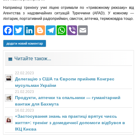
Наприкінці тренінгу учні ліцею отримали по «тривожному рюкзаку» від
Агентства з надзвичайних ситуацій Туреччини (AFAD). У кожному —
ліхтарик, портативний радіоприймач, свисток, аптечка, термоковдра тощо.
Facebook
Twitter
LinkedIn
Blogger
Telegram
WhatsApp
Viber
Email
додати новий коментар
Читайте також...
22.02.2023
Делегацію з США та Європи прийняв Конгрес
мусульман України
21.02.2023
Продукти, аптечки та спальники — гуманітарний
вантаж для Бахмута
16.02.2023
«Застосування знань на практиці врятує чиєсь
життя»: тренінг з домедичної допомоги відбувся в
ІКЦ Києва