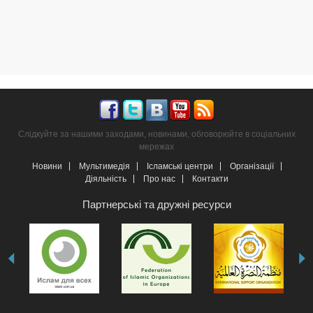
Слідкуйте за нашими заходами, новинами, обговорюйте в соціальних
мережах
Новини
Мультимедія
Ісламські центри
Організації
Діяльність
Про нас
Контакти
Партнерські та дружні ресурси