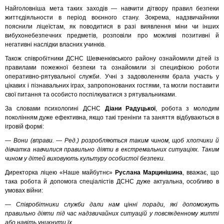
Найголовніша мета таких заходів — навчити дітвору правил безпеки
життєдіяльности в період воєнного стану. Зокрема, надзвичайники
пояснили ліцеїстам, як поводитися в разі виявлення міни чи інших
вибухонебезпечних предметів, розповіли про можливі позитивні й
негативні наслідки власних учинків.
Також співробітники ДСНС Шевченківського району ознайомили дітей із
правилами пожежної безпеки та ознайомили зі специфікою роботи
оперативно-рятувальної служби. Учні з задоволенням брала участь у
цікавих і пізнавальних іграх, запропонованих гостями, та могли поставити
свої питання та особисто поспілкуватися з рятувальниками.
За словами психологині ДСНС
Діани Радуцької
, робота з молодим
поколінням дуже ефективна, якщо такі тренінги та заняття відбуваються в
ігровій формі:
— Вони (вправи. — Ред.) розробляються таким чином, щоб хлопчики й
дівчатка навчилися правильно діяти в екстремальних ситуаціях. Таким
чином у дітей виховують культуру особистої безпеки.
Директорка ліцею «Наше майбутнє»
Руслана Марцинішина
, вважає, що
така робота й допомога спеціалістів ДСНС дуже актуальна, особливо в
умовах війни:
— Співробітники служби дали нам цінні поради, які допоможуть
правильно діяти під час надзвичайних ситуацій у повсякденному житті
або навіть уникнути їх.