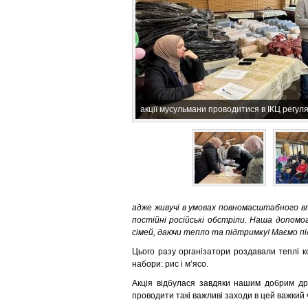
акції мусульмани проводитися в ІКЦ регул
адже живучі в умовах повномасштабного в
постійні російські обстріли. Наша допомо
сімей, даючи тепло та підтримку! Маємо пі
Цього разу організатори роздавали теплі к
набори: рис і мʼясо.
Акція відбулася завдяки нашим добрим др
проводити такі важливі заходи в цей важкий 