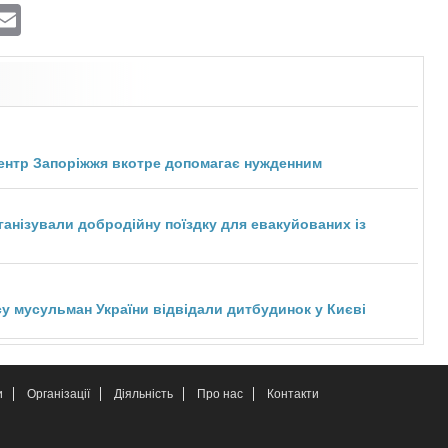
ram
atsApp
Viber
Email
ентр Запоріжжя вкотре допомагає нужденним
нізували добродійну поїздку для евакуйованих із
у мусульман України відвідали дитбудинок у Києві
и
Організації
Діяльність
Про нас
Контакти