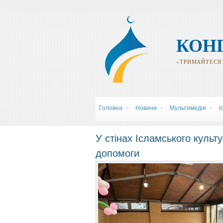
КОН
«ТРИМАЙТЕСЯ Р
Головна
Новини
Мультимедія
І
У стінах Ісламського культ
допомоги