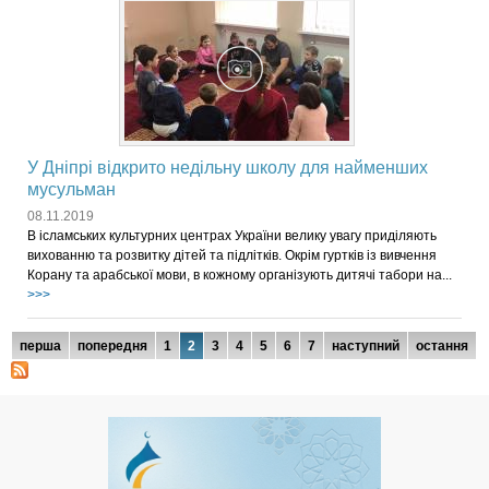
У Дніпрі відкрито недільну школу для найменших
мусульман
08.11.2019
В ісламських культурних центрах України велику увагу приділяють
вихованню та розвитку дітей та підлітків. Окрім гуртків із вивчення
Корану та арабської мови, в кожному організують дитячі табори на...
>>>
Сторінки
перша
попередня
1
2
3
4
5
6
7
наступний
остання