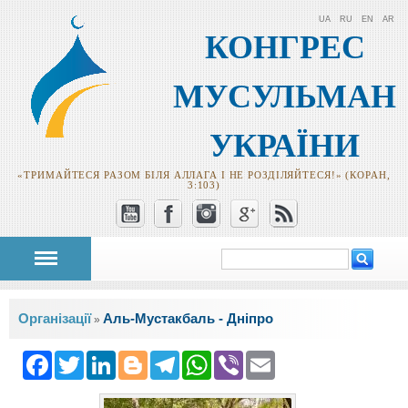
UA
RU
EN
AR
КОНГРЕС
МУСУЛЬМАН
УКРАЇНИ
«ТРИМАЙТЕСЯ РАЗОМ БІЛЯ АЛЛАГА І НЕ РОЗДІЛЯЙТЕСЯ!» (КОРАН,
3:103)
Пошук
Пошукова
форма
Ви є тут
Організації
Аль-Мустакбаль - Дніпро
»
Facebook
Twitter
LinkedIn
Blogger
Telegram
WhatsApp
Viber
Email