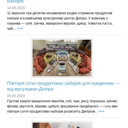
наборів
14.09.2020
11 вересня три десятки незаможних родин отримали продуктові
набори в Ісламському культурному центрі Дніпра. У кожному з
пакунків — олія, гречка, макаронні вироби, цукор, томатна паста,
чай,...
>>>
Півтори сотні продуктових наборів для нужденних —
від мусульман Дніпра
05.05.2020
Гуртові закупи макаронних виробів, олії, чаю, рису, борошна, гречки,
фініків, картоплі, моркви, цибулі; фасування придбаного — і ось вже
півтори сотні продуктових наборів розвозять Дніпром...
>>>