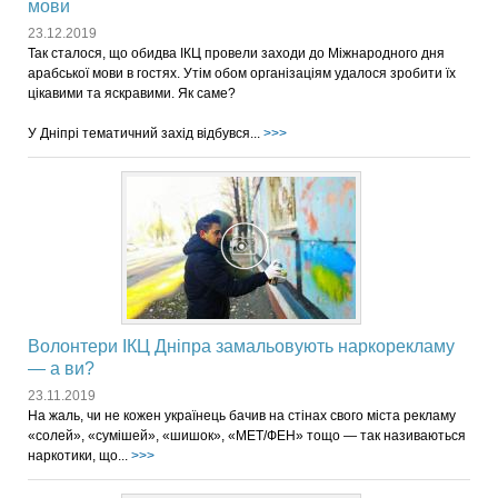
мови
23.12.2019
Так сталося, що обидва ІКЦ провели заходи до Міжнародного дня
арабської мови в гостях. Утім обом організаціям удалося зробити їх
цікавими та яскравими. Як саме?
У Дніпрі тематичний захід відбувся...
>>>
Волонтери ІКЦ Дніпра замальовують наркорекламу
— а ви?
23.11.2019
На жаль, чи не кожен українець бачив на стінах свого міста рекламу
«солей», «сумішей», «шишок», «МЕТ/ФЕН» тощо — так називаються
наркотики, що...
>>>