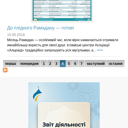
До плідного Рамадану — готові
15.05.2018
Місяць Рамадан — особливий час, коли вірні намагаються отримати
якнайбільшу користь для своєї душі. Ісламські центри Асоціації
«Альраід» традиційно запрошують усіх мусульман, а...
>>>
Сторінки
перша
попередня
1
2
3
4
5
6
7
наступний
остання