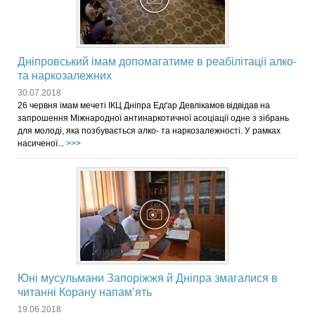
Дніпровський імам допомагатиме в реабілітації алко-
та наркозалежних
30.07.2018
26 червня імам мечеті ІКЦ Дніпра Едґар Девлікамов відвідав на
запрошення Міжнародної антинаркотичної асоціації одне з зібрань
для молоді, яка позбувається алко- та наркозалежності. У рамках
насиченої...
>>>
Юні мусульмани Запоріжжя й Дніпра змагалися в
читанні Корану напам’ять
19.06.2018