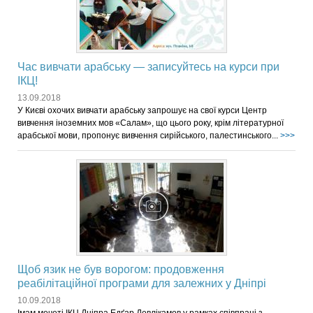
Час вивчати арабську — записуйтесь на курси при
ІКЦ!
13.09.2018
У Києві охочих вивчати арабську запрошує на свої курси Центр
вивчення іноземних мов «Салам», що цього року, крім літературної
арабської мови, пропонує вивчення сирійського, палестинського...
>>>
Щоб язик не був ворогом: продовження
реабілітаційної програми для залежних у Дніпрі
10.09.2018
Імам мечеті ІКЦ Дніпра Едґар Девлікамов у рамках співпраці з