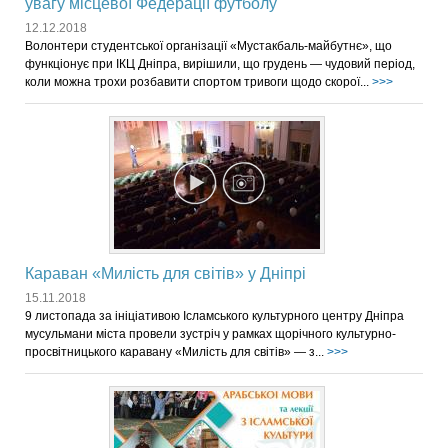
увагу місцевої Федерації футболу
12.12.2018
Волонтери студентської організації «Мустакбаль-майбутнє», що
функціонує при ІКЦ Дніпра, вирішили, що грудень — чудовий період,
коли можна трохи розбавити спортом тривоги щодо скорої...
>>>
Караван «Милість для світів» у Дніпрі
15.11.2018
9 листопада за ініціативою Ісламського культурного центру Дніпра
мусульмани міста провели зустріч у рамках щорічного культурно-
просвітницького каравану «Милість для світів» — з...
>>>