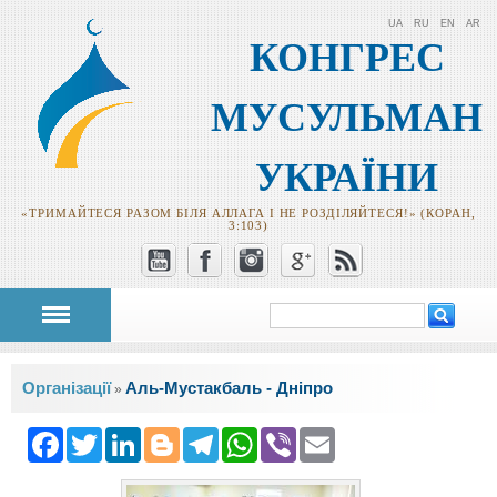
UA
RU
EN
AR
КОНГРЕС
МУСУЛЬМАН
УКРАЇНИ
«ТРИМАЙТЕСЯ РАЗОМ БІЛЯ АЛЛАГА І НЕ РОЗДІЛЯЙТЕСЯ!» (КОРАН,
3:103)
Пошук
Пошукова
форма
Ви є тут
Організації
Аль-Мустакбаль - Дніпро
»
Facebook
Twitter
LinkedIn
Blogger
Telegram
WhatsApp
Viber
Email