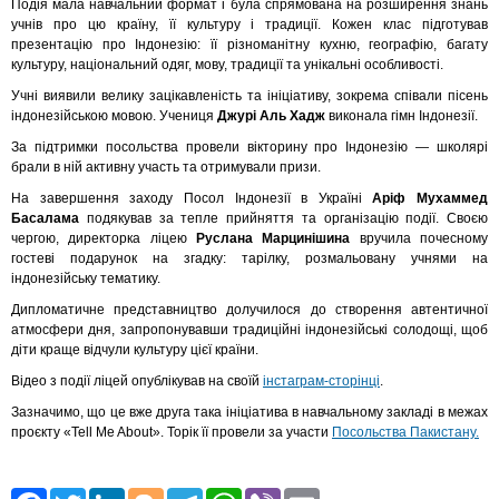
Подія мала навчальний формат і була спрямована на розширення знань
учнів про цю країну, її культуру і традиції. Кожен клас підготував
презентацію про Індонезію: її різноманітну кухню, географію, багату
культуру, національний одяг, мову, традиції та унікальні особливості.
Учні виявили велику зацікавленість та ініціативу, зокрема співали пісень
індонезійською мовою. Учениця
Джурі Аль Хадж
виконала гімн Індонезії.
За підтримки посольства провели вікторину про Індонезію — школярі
брали в ній активну участь та отримували призи.
На завершення заходу Посол Індонезії в Україні
Аріф Мухаммед
Басалама
подякував за тепле прийняття та організацію події. Своєю
чергою, директорка ліцею
Руслана Марцинішина
вручила почесному
гостеві подарунок на згадку: тарілку, розмальовану учнями на
індонезійську тематику.
Дипломатичне представництво долучилося до створення автентичної
атмосфери дня, запропонувавши традиційні індонезійські солодощі, щоб
діти краще відчули культуру цієї країни.
Відео з події ліцей опублікував на своїй
інстаграм-сторінці
.
Зазначимо, що це вже друга така ініціатива в навчальному закладі в межах
проєкту «Tell Me About». Торік її провели за участи
Посольства Пакистану.