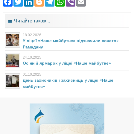
Facebook
Twitter
LinkedIn
Blogger
Telegram
WhatsApp
Viber
Email
Читайте також...
18.02.2026
У ліцеї «Наше майбутнє» відзначили початок
Рамадану
24.10.2025
Осінній ярмарок у ліцеї «Наше майбутнє»
01.10.2025
День захисників і захисниць у ліцеї «Наше
майбутнє»