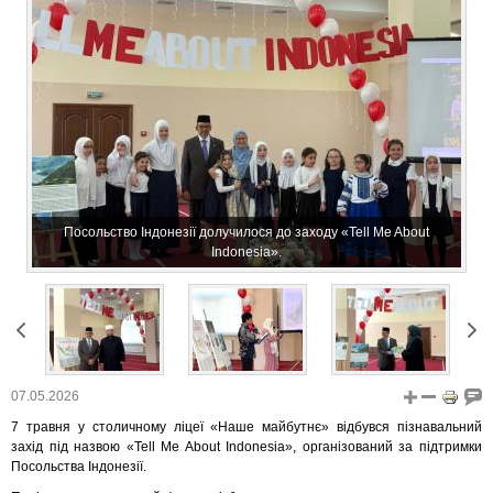
Посольство Індонезії долучилося до заходу «Tell Me About
Indonesia».
07.05.2026
7 травня у столичному ліцеї «Наше майбутнє» відбувся пізнавальний
захід під назвою «Tell Me About Indonesia», організований за підтримки
Посольства Індонезії.