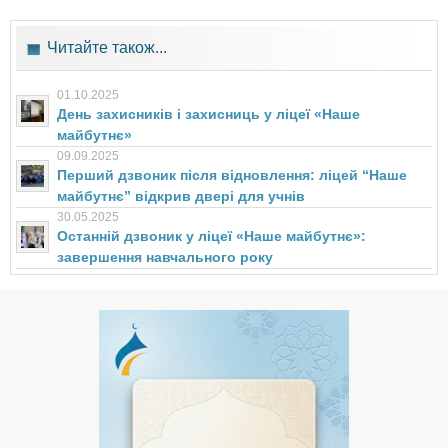
Читайте також...
01.10.2025
День захисників і захисниць у ліцеї «Наше
майбутнє»
09.09.2025
Перший дзвоник після відновлення: ліцей “Наше
майбутнє” відкрив двері для учнів
30.05.2025
Останній дзвоник у ліцеї «Наше майбутнє»:
завершення навчального року