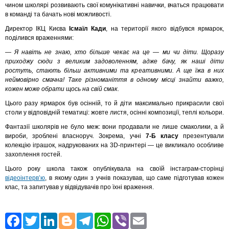
чином школярі розвивають свої комунікативні навички, вчаться працювати
в команді та бачать нові можливості.
Директор ІКЦ Києва
Ісмаїл Кади
, на території якого відбувся ярмарок,
поділився враженнями:
— Я навіть не знаю, хто більше чекає на це — ми чи діти. Щоразу
приходжу сюди з великим задоволенням, адже бачу, як наші діти
ростуть, стають більш активними та креативними. А ще їжа в них
неймовірно смачна! Таке різноманіття в одному місці знайти важко,
кожен може обрати щось на свій смак.
Цього разу ярмарок був осінній, то й діти максимально прикрасили свої
столи у відповідній тематиці: жовте листя, осінні композиції, теплі кольори.
Фантазії школярів не було меж: вони продавали не лише смаколики, а й
вироби, зроблені власноруч. Зокрема, учні
7-Б
класу
презентували
колекцію іграшок, надрукованих на 3D-принтері — це викликало особливе
захоплення гостей.
Цього року школа також опублікувала на своїй інстаграм-сторінці
відеоінтерв’ю
, в якому один з учнів показував, що саме підготував кожен
клас, та запитував у відвідувачів про їхні враження.
Facebook
Twitter
LinkedIn
Blogger
Telegram
WhatsApp
Viber
Email