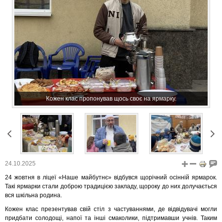
Кожен клас пропонував щось своє на ярмарку.
24.10.2025
24 жовтня в ліцеї «Наше майбутнє» відбувся щорічний осінній ярмарок.
Такі ярмарки стали доброю традицією закладу, щороку до них долучається
вся шкільна родина.
Кожен клас презентував свій стіл з частуваннями, де відвідувачі могли
придбати солодощі, напої та інші смаколики, підтримавши учнів. Таким