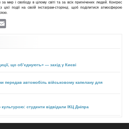
а мир і свободу в цілому світі та за всіх пригнічених людей. Конгрес
о
з цієї події на своїй інстаграм-сторінці, щоб поділитися атмосферою
рією.
ram
atsApp
Viber
Email
диції, що об’єднують» — захід у Києві
ни передав автомобіль військовому капелану для
 культурою: студенти відвідали ІКЦ Дніпра