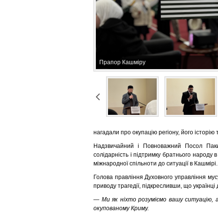
Прапор Кашміру
нагадали про окупацію регіону, його історію
Надзвичайний і Повноважний Посол Паки
солідарність і підтримку братнього народу в
міжнародної спільноти до ситуації в Кашмірі.
Голова правління Духовного управління му
приводу трагедії, підкресливши, що українці 
— Ми як ніхто розуміємо вашу ситуацію, а
окупованому Криму.