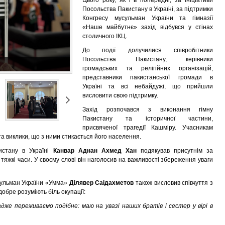
Цього року, як і в попередні, за ініціативи
Посольства Пакистану в Україні, за підтримки
Конгресу мусульман України та гімназії
«Наше майбутнє» захід відбувся у стінах
столичного ІКЦ.
До події долучилися співробітники
Посольства Пакистану, керівники
громадських та релігійних організацій,
представники пакистанської громади в
Україні та всі небайдужі, що прийшли
висловити свою підтримку.
Захід розпочався з виконання гімну
Пакистану та історичної частини,
присвяченої трагедії Кашміру. Учасникам
 та виклики, що з ними стикається його населення.
стану в Україні
Канвар Аднан Ахмед Хан
подякував присутнім за
 тяжкі часи. У своєму слові він наголосив на важливості збереження уваги
сульман України «Умма»
Ділявер Саідахметов
також висловив співчуття з
добре розуміють біль окупації:
дже переживаємо подібне: маю на увазі наших братів і сестер у вірі в