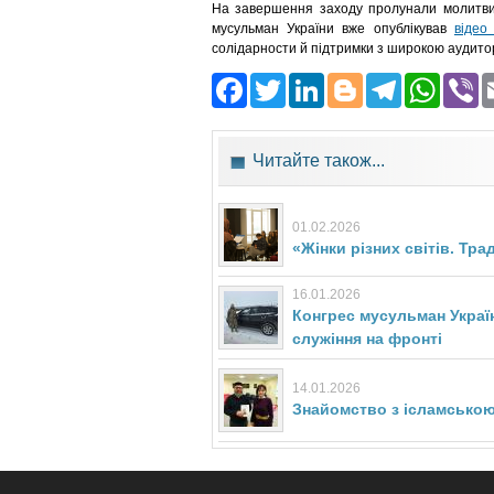
На завершення заходу пролунали молитви з
мусульман України вже опублікував
віде
солідарности й підтримки з широкою аудито
Facebook
Twitter
LinkedIn
Blogger
Teleg
Wh
Читайте також...
01.02.2026
«Жінки різних світів. Тра
16.01.2026
Конгрес мусульман Украї
служіння на фронті
14.01.2026
Знайомство з ісламською