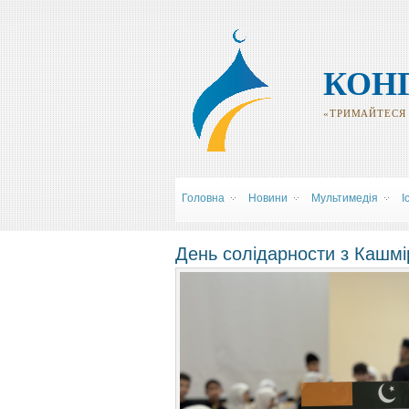
КОН
«ТРИМАЙТЕСЯ Р
Головна
Новини
Мультимедія
І
День солідарности з Кашмір