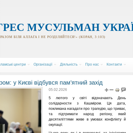
ГРЕС МУСУЛЬМАН УКРА
АЗОМ БІЛЯ АЛЛАГА І НЕ РОЗДІЛЯЙТЕСЯ!» (КОРАН, 3:103)
сламські центри
Організації
Діяльність
Про нас
Контакти
ом: у Києві відбувся пам’ятний захід
05.02.2026
5 лютого у світі відзначають День
солідарности з Кашміром. Ця дата,
покликана нагадати про трагедію, що триває,
та підтримати народ регіону, який
десятиліттями живе в умовах конфлікту й
окупації.