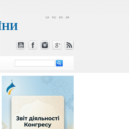
UA
RU
EN
AR
ЇНИ
Пошук
Пошукова
форма