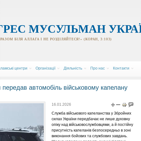
ГРЕС МУСУЛЬМАН УКРА
АЗОМ БІЛЯ АЛЛАГА І НЕ РОЗДІЛЯЙТЕСЯ!» (КОРАН, 3:103)
сламські центри
Організації
Діяльність
Про нас
Контакти
 передав автомобіль військовому капелану
16.01.2026
Служба військового капеланства у Збройних
силах України передбачає не лише духовну
опіку над військовослужбовцями, а й постійну
присутність капеланів безпосередньо в зоні
виконання бойових та службових завдань.