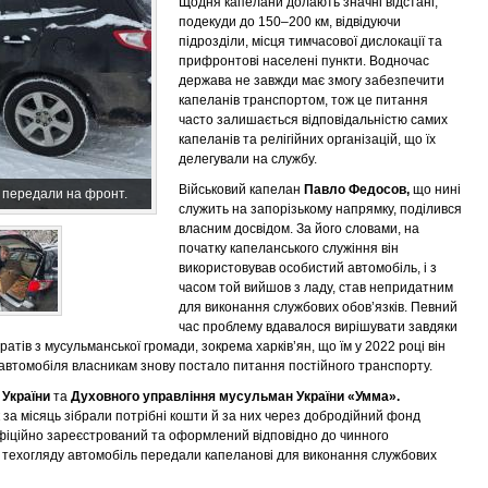
Щодня капелани долають значні відстані,
подекуди до 150–200 км, відвідуючи
підрозділи, місця тимчасової дислокації та
прифронтові населені пункти. Водночас
держава не завжди має змогу забезпечити
капеланів транспортом, тож це питання
часто залишається відповідальністю самих
капеланів та релігійних організацій, що їх
делегували на службу.
Військовий капелан
Павло Федосов,
що нині
 передали на фронт.
служить на запорізькому напрямку, поділився
власним досвідом. За його словами, на
початку капеланського служіння він
використовував особистий автомобіль, і з
часом той вийшов з ладу, став непридатним
для виконання службових обов’язків. Певний
час проблему вдавалося вирішувати завдяки
тів з мусульманської громади, зокрема харків’ян, що їм у 2022 році він
 автомобіля власникам знову постало питання постійного транспорту.
України
та
Духовного управління мусульман України «Умма».
за місяць зібрали потрібні кошти й за них через добродійний фонд
фіційно зареєстрований та оформлений відповідно до чинного
 техогляду автомобіль передали капеланові для виконання службових