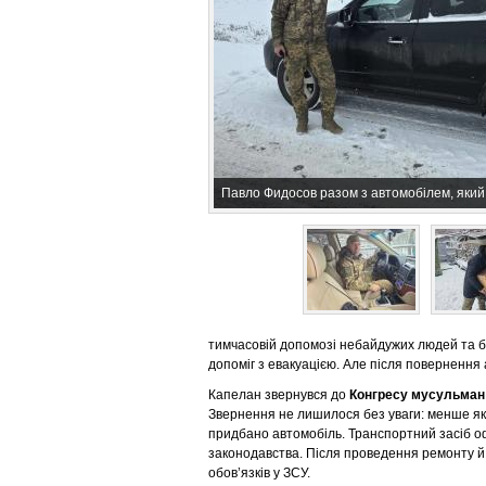
Павло Фидосов разом з автомобілем, який
тимчасовій допомозі небайдужих людей та бра
допоміг з евакуацією. Але після повернення
Капелан звернувся до
Конгресу мусульман 
Звернення не лишилося без уваги: менше як 
придбано автомобіль. Транспортний засіб о
законодавства. Після проведення ремонту й
обов’язків у ЗСУ.