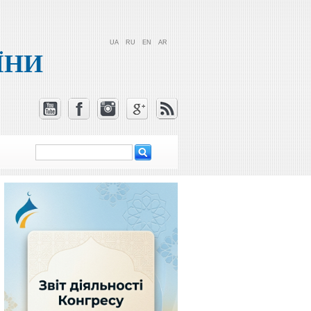
UA
RU
EN
AR
ЇНИ
Пошук
Пошукова
форма