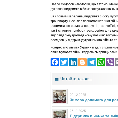
Павло Федосов наголосив, що автомобіль не 
духовної підтримки військовослужбовців, виїз
За словами капелана, підтримка з боку мус
транспорту. Весь час повномасштабної війни
допомоги: це роздача продуктів, гарячої їжі,
так і жителям прифронтових регіонів, незале
відповідальну громадянську позицію мусульман
послідовну підтримку українського війська т
Конгрес мусульман України й далі сприятиме 
опіки в умовах війни, керуючись принципами 
Facebook
Twitter
LinkedIn
Blogger
Teleg
Wh
Читайте також...
09.12.2025
Зимова допомога для род
25.11.2025
Підтримка війська та змі