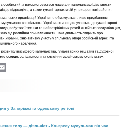
є особистий, а використовується лише для капеланської діяльности:
дів до підрозділів, а також гуманітарних місій у прифронтові райони.
ульманських організацій України не обмежується лише придбанням
 мусульманська спільнота України активно долучається до гуманітарної
 ковдр, побутової техніки та найпотрібніших речей як військовослужбовцям,
жно від релігійної приналежности. Така діяльність свідчить про
 України, їхню активну участь у спільному опорі російській агресії та
а цивільного населення.
розвитку військового капеланства, гуманітарних ініціатив та духовної
милосердя, солідарности та служіння українському суспільству.
ram
atsApp
Viber
Email
ин у Запоріжжі та одеському регіоні
цнення тилу — діяльність Конгресу мусульман під час