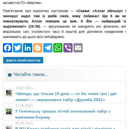
активісток ГО «Мар'ям».
Пам’ятаючи про коранічну настанову —
«Скажи: «Аллаг збільшує і
зменшує наділ тим із рабів своїх, кому побажає! Що б ви не
пожертвували, Аллаг поверне це вам. А Він — найкращий із
наділяючих!» (34:39)
, — мусульманки не шкодують ані фізичних, ані
моральних сил, особистого часу й коштів для допомоги нужденним і
закликають до цього всіх небайдужих.
Facebook
Twitter
LinkedIn
Blogger
Telegram
WhatsApp
Viber
Email
додати новий коментар
Читайте також...
13.07.2021
«Шкода, що тільки 10 днів — от би тижні три і дві
зміни!» — завершився табір «Дружба-2021»
17.06.2021
У Генічеську триває літній інтенсивний табір з
вивчення Корану
02.06.2021
В ІКЦ Києва відбувся захід для дітей і підлітків з