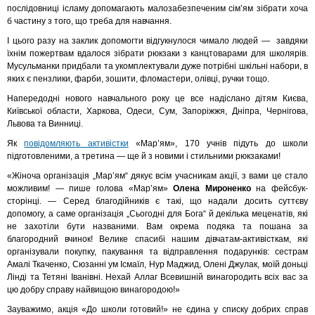
послідовниці ісламу допомагають малозабезпеченим сім’ям зібрати хоча
б частину з того, що треба для навчання.
І цього разу на заклик допомогти відгукнулося чимало людей — завдяки
їхнім пожертвам вдалося зібрати рюкзаки з канцтоварами для школярів.
Мусульманки придбали та укомплектували дуже потрібні шкільні набори, в
яких є пензлики, фарби, зошити, фломастери, олівці, ручки тощо.
Напередодні нового навчального року це все надіслано дітям Києва,
Київської области, Харкова, Одеси, Сум, Запоріжжя, Дніпра, Чернігова,
Львова та Винниці.
Як
повідомляють активістки
«Мар’ям», 170 учнів підуть до школи
підготовленими, а третина — ще й з новими і стильними рюкзаками!
«Жіноча організація „Мар’ям“ дякує всім учасникам акції, з вами це стало
можливим! — пише голова «Мар’ям»
Олена Мироненко
на фейсбук-
сторінці. — Серед благодійників є такі, що надали досить суттєву
допомогу, а саме організація „Сьогодні для Бога“ й декілька меценатів, які
не захотіли бути названими. Вам окрема подяка та пошана за
благородний вчинок! Велике спасибі нашим дівчатам-активісткам, які
організували покупку, пакування та відправлення подарунків: сестрам
Амалі Ткаченко, Сюзанні ум Ісмаїл, Нур Маджид, Олені Джулак, моїй доньці
Лінді та Тетяні Іванівні. Нехай Аллаг Всевишній винагородить всіх вас за
цю добру справу найвищою винагородою!»
Зауважимо, акція «До школи готовий!» не єдина у списку добрих справ