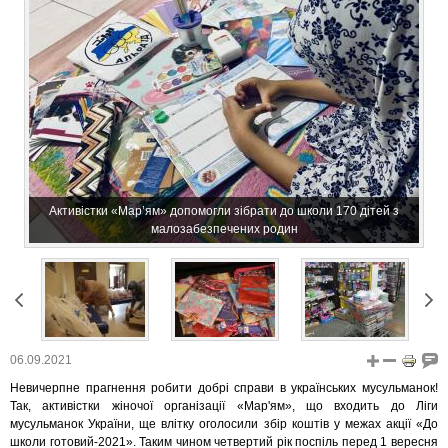
Активістки «Мар’ям» допомогли зібрати до школи 170 дітей з
малозабезпечених родин
06.09.2021
Невичерпне прагнення робити добрі справи в українських мусульманок!
Так, активістки жіночої організації «Мар'ям», що входить до Ліги
мусульманок України, ще влітку оголосили збір коштів у межах акції «До
школи готовий-2021». Таким чином четвертий рік поспіль перед 1 вересня