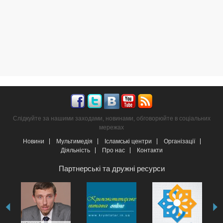
Слідкуйте за нашими заходами, новинами, обговорюйте в соціальних
мережах
Новини
Мультимедія
Ісламські центри
Організації
Діяльність
Про нас
Контакти
Партнерські та дружні ресурси