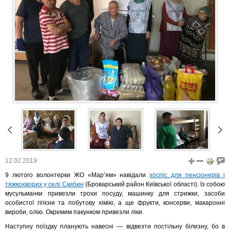
12.02.2019
9 лютого волонтерки ЖО «Мар’ям» навідали
хоспіс для пенсіонерів і
тяжкохворих у селі Скибин
(Броварський район Київської області). Із собою
мусульманки привезли трохи посуду, машинку для стрижки, засоби
особистої гігієни та побутову хімію, а ще фрукти, консерви, макаронні
вироби, олію. Окремим пакунком привезли ліки.
Наступну поїздку планують навесні — відвезти постільну білизну, бо в