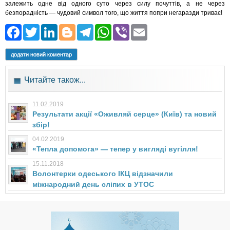
залежить одне від одного суто через силу почуттів, а не через
безпорадність — чудовий символ того, що життя попри негаразди триває!
Facebook
Twitter
LinkedIn
Blogger
Telegram
WhatsApp
Viber
Email
додати новий коментар
Читайте також...
11.02.2019
Результати акції «Оживляй серце» (Київ) та новий
збір!
04.02.2019
«Тепла допомога» — тепер у вигляді вугілля!
15.11.2018
Волонтерки одеського ІКЦ відзначили
міжнародний день сліпих в УТОС