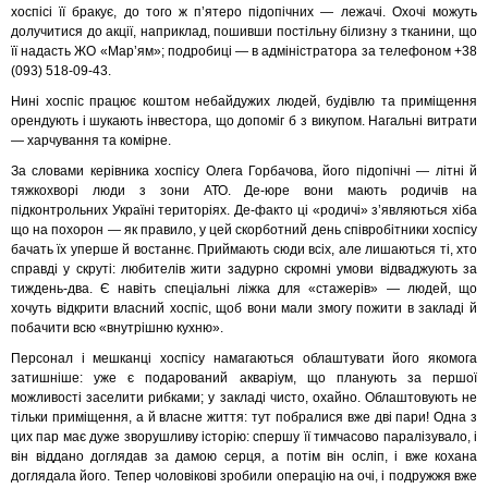
хоспісі її бракує, до того ж п’ятеро підопічних — лежачі. Охочі можуть
долучитися до акції, наприклад, пошивши постільну білизну з тканини, що
її надасть ЖО «Мар’ям»; подробиці — в адміністратора за телефоном +38
(093) 518-09-43.
Нині хоспіс працює коштом небайдужих людей, будівлю та приміщення
орендують і шукають інвестора, що допоміг б з викупом. Нагальні витрати
— харчування та комірне.
За словами керівника хоспісу Олега Горбачова, його підопічні — літні й
тяжкохворі люди з зони АТО. Де-юре вони мають родичів на
підконтрольних Україні територіях. Де-факто ці «родичі» з’являються хіба
що на похорон — як правило, у цей скорботний день співробітники хоспісу
бачать їх уперше й востаннє. Приймають сюди всіх, але лишаються ті, хто
справді у скруті: любителів жити задурно скромні умови відваджують за
тиждень-два. Є навіть спеціальні ліжка для «стажерів» — людей, що
хочуть відкрити власний хоспіс, щоб вони мали змогу пожити в закладі й
побачити всю «внутрішню кухню».
Персонал і мешканці хоспісу намагаються облаштувати його якомога
затишніше: уже є подарований акваріум, що планують за першої
можливості заселити рибками; у закладі чисто, охайно. Облаштовують не
тільки приміщення, а й власне життя: тут побралися вже дві пари! Одна з
цих пар має дуже зворушливу історію: спершу її тимчасово паралізувало, і
він віддано доглядав за дамою серця, а потім він осліп, і вже кохана
доглядала його. Тепер чоловікові зробили операцію на очі, і подружжя вже