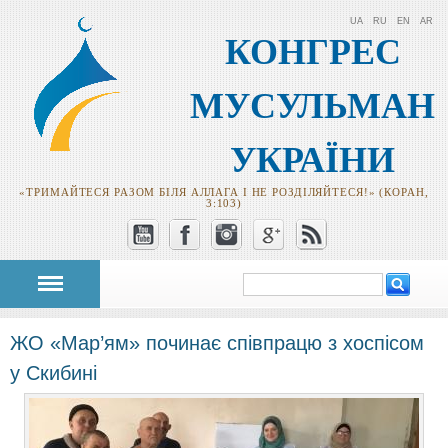
UA
RU
EN
AR
КОНГРЕС
МУСУЛЬМАН
УКРАЇНИ
«ТРИМАЙТЕСЯ РАЗОМ БІЛЯ АЛЛАГА І НЕ РОЗДІЛЯЙТЕСЯ!» (КОРАН,
3:103)
Пошук
Пошукова
форма
ЖО «Мар’ям» починає співпрацю з хоспісом
у Скибині