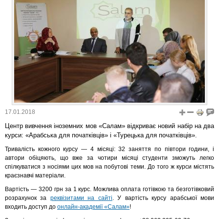
17.01.2018
Центр вивчення іноземних мов «Салам» відкриває новий набір на два
курси: «Арабська для початківців» і «Турецька для початківців».
Тривалість кожного курсу — 4 місяці: 32 заняття по півтори години, і
автори обіцяють, що вже за чотири місяці студенти зможуть легко
спілкуватися з носіями цих мов на побутові теми. До того ж курси містять
краєзнавчі матеріали.
Вартість — 3200 грн за 1 курс. Можлива оплата готівкою та безготівковий
розрахунок за
реквізитами на сайті
. У вартість курсу арабської мови
входить доступ до
онлайн-академії «Салам»
!