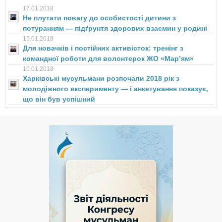
17.01.2018
Не плутати повагу до особистості дитини з
потуранням — підґрунтя здорових взаємин у родині
15.01.2018
Для новачків і постійних активісток: тренінг з
командної роботи для волонтерок ЖО «Мар’ям»
10.01.2018
Харківські мусульмани розпочали 2018 рік з
молодіжного експерименту — і анкетування показує,
що він був успішний