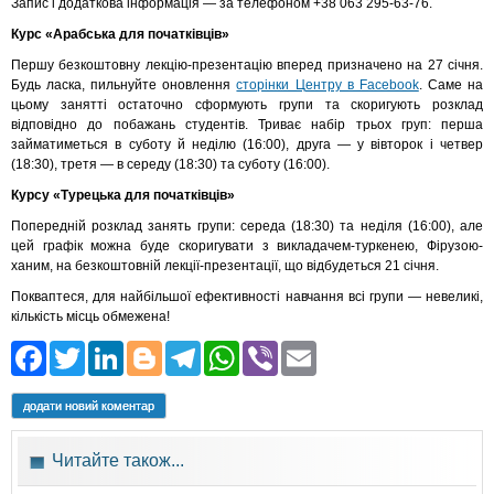
Запис і додаткова інформація — за телефоном +38 063 295-63-76.
Курс «Арабська для початківців»
Першу безкоштовну лекцію-презентацію вперед призначено на 27 січня.
Будь ласка, пильнуйте оновлення
сторінки Центру в Facebook
. Саме на
цьому занятті остаточно сформують групи та скоригують розклад
відповідно до побажань студентів. Триває набір трьох груп: перша
займатиметься в суботу й неділю (16:00), друга — у вівторок і четвер
(18:30), третя — в середу (18:30) та суботу (16:00).
Курсу «Турецька для початківців»
Попередній розклад занять групи: середа (18:30) та неділя (16:00), але
цей графік можна буде скоригувати з викладачем-туркенею, Фірузою-
ханим, на безкоштовній лекції-презентації, що відбудеться 21 січня.
Покваптеся, для найбільшої ефективності навчання всі групи — невеликі,
кількість місць обмежена!
Facebook
Twitter
LinkedIn
Blogger
Telegram
WhatsApp
Viber
Email
додати новий коментар
Читайте також...