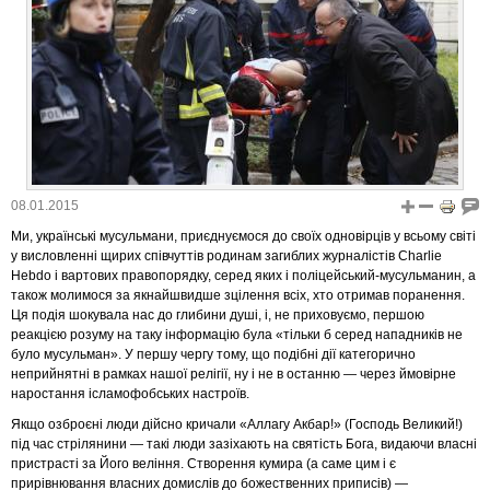
08.01.2015
Ми, українські мусульмани, приєднуємося до своїх одновірців у всьому світі
у висловленні щирих співчуттів родинам загиблих журналістів Charlie
Hebdo і вартових правопорядку, серед яких і поліцейський-мусульманин, а
також молимося за якнайшвидше зцілення всіх, хто отримав поранення.
Ця подія шокувала нас до глибини душі, і, не приховуємо, першою
реакцією розуму на таку інформацію була «тільки б серед нападників не
було мусульман». У першу чергу тому, що подібні дії категорично
неприйнятні в рамках нашої релігії, ну і не в останню — через ймовірне
наростання ісламофобських настроїв.
Якщо озброєні люди дійсно кричали «Аллагу Акбар!» (Господь Великий!)
під час стрілянини — такі люди зазіхають на святість Бога, видаючи власні
пристрасті за Його веління. Створення кумира (а саме цим і є
прирівнювання власних домислів до божественних приписів) —