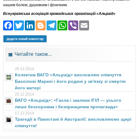
нашим болем, душевним і фізичним.
Всеукраїнська асоціація громадських організацій «Альраід»
Facebook
Twitter
LinkedIn
Blogger
Telegram
WhatsApp
Viber
Email
додати новий коментар
Читайте також...
26.12.2014
Колектив ВАГО «Альраід» висловлює співчуття
Бассілові Марееі і його родині у зв'язку зі смертю
його матері
25.12.2014
ВАГО «Альраід»: «Гасла і заклики ІГІЛ — усього
лише безсоромна і безпринципна пропаганда»
17.12.2014
Трагедії в Пакистані й Австралії: висловлюємо щирі
співчуття!