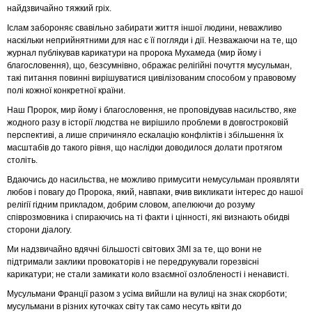
найдзвичайно тяжкий гріх.
Іслам забороняє свавільно забирати життя іншої людини, неважливо
наскільки неприйнятними для нас є її погляди і дії. Незважаючи на те, що
журнал публікував карикатури на пророка Мухамеда (мир йому і
благословення), що, безсумнівно, ображає релігійні почуття мусульман,
такі питання повинні вирішуватися цивілізованим способом у правовому
полі кожної конкретної країни.
Наш Пророк, мир йому і благословення, не проповідував насильство, яке
жодного разу в історії людства не вирішило проблеми в довгостроковій
перспективі, а лише спричиняло ескалацію конфліктів і збільшення їх
масштабів до такого рівня, що наслідки доводилося долати протягом
століть.
Вдаючись до насильства, не можливо примусити немусульман проявляти
любов і повагу до Пророка, який, навпаки, вчив викликати інтерес до нашої
релігії гідним прикладом, добрим словом, апелюючи до розуму
співрозмовника і спираючись на ті факти і цінності, які визнають обидві
сторони діалогу.
Ми надзвичайно вдячні більшості світових ЗМІ за те, що вони не
підтримали заклики провокаторів і не передрукували горезвісні
карикатури; не стали замикати коло взаємної озлобленості і ненависті.
Мусульмани Франції разом з усіма вийшли на вулиці на знак скорботи;
мусульмани в різних куточках світу так само несуть квіти до