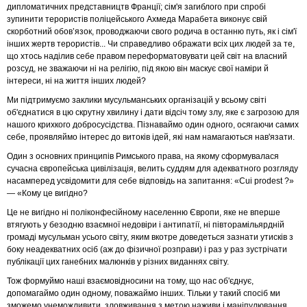
дипломатичних представництв Франції; сім'я загиблого при спробі
зупинити терористів поліцейського Ахмеда Марабета виконує свій
скорботний обов’язок, проводжаючи свого родича в останню путь, як і сім'ї
інших жертв терористів... Чи справедливо ображати всіх цих людей за те,
що хтось наділив себе правом переформатовувати цей світ на власний
розсуд, не зважаючи ні на релігію, під якою він маскує свої наміри й
інтереси, ні на життя інших людей?
Ми підтримуємо заклики мусульманських організацій у всьому світі
об'єднатися в цю скрутну хвилину і дати відсіч тому злу, яке є загрозою для
нашого крихкого добросусідства. Пізнаваймо один одного, осягаючи самих
себе, проявляймо інтерес до витоків ідей, які нам намагаються нав'язати.
Один з основних принципів Римського права, на якому сформувалася
сучасна європейська цивілізація, велить суддям для адекватного розгляду
насамперед усвідомити для себе відповідь на запитання: «Cui prodest ?»
— «Кому це вигідно?
Це не вигідно ні поліконфесійному населенню Європи, яке не вперше
втягують у безодню взаємної недовіри і антипатії, ні півторамільярдній
громаді мусульман усього світу, яким вкотре доведеться зазнати утисків з
боку неадекватних осіб (аж до фізичної розправи) і раз у раз зустрічати
публікації цих ганебних малюнків у різних виданнях світу.
Тож формуймо наші взаємовідносини на тому, що нас об'єднує,
допомагаймо один одному, поважаймо інших. Тільки у такий спосіб ми
зможемо унеможливити зловживання з метою наживи і маніпулювання