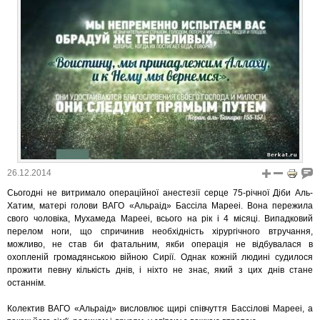
26.12.2014
Сьогодні не витримало операційної анестезії серце 75-річної Діби Аль-
Хатим, матері голови ВАГО «Альраід» Бассіла Марееі. Вона пережила
свого чоловіка, Мухамеда Марееі, всього на рік і 4 місяці. Випадковий
перелом ноги, що спричинив необхідність хірургічного втручання,
можливо, не став би фатальним, якби операція не відбувалася в
охопленій громадянською війною Сирії. Однак кожній людині судилося
прожити певну кількість днів, і ніхто не знає, який з цих днів стане
останнім.
Колектив ВАГО «Альраід» висловлює щирі співчуття Бассілові Марееі, а