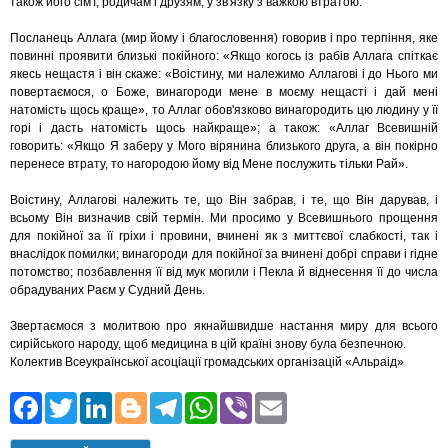
також його сім'ї, родичам і друзям, у зв'язку з важкою втратою.
Посланець Аллага (мир йому і благословення) говорив і про терпіння, яке
повинні проявити близькі покійного: «Якщо когось із рабів Аллага спіткає
якесь нещастя і він скаже: «Воістину, ми належимо Аллагові і до Нього ми
повертаємося, о Боже, винагороди мене в моєму нещасті і дай мені
натомість щось краще», то Аллаг обов'язково винагородить цю людину у її
горі і дасть натомість щось найкраще»; а також: «Аллаг Всевишній
говорить: «Якщо Я заберу у Мого вірянина близького друга, а він покірно
перенесе втрату, то нагородою йому від Мене послужить тільки Рай».
Воістину, Аллагові належить те, що Він забрав, і те, що Він дарував, і
всьому Він визначив свій термін. Ми просимо у Всевишнього прощення
для покійної за її гріхи і провини, вчинені як з миттєвої слабкості, так і
внаслідок помилки; винагороди для покійної за вчинені добрі справи і гідне
потомство; позбавлення її від мук могили і Пекла й віднесення її до числа
обрадуваних Раєм у Судний День.
Звертаємося з молитвою про якнайшвидше настання миру для всього
сирійського народу, щоб медицина в цій країні знову була безпечною.
​​Колектив Всеукраїнської асоціації громадських організацій «Альраід»
Facebook
Twitter
LinkedIn
Blogger
Telegram
WhatsApp
Viber
Email