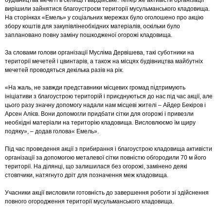
будівництва мечеті в селищі Гвардійське. Тепер же активісти організації
вирішили зайнятися благоустроєм території мусульманського кладовища.
На сторінках «Емель» у соціальних мережах було оголошено про акцію
збору коштів для закупівлінеобхідних матеріалів, оскільки було
заплановано повну заміну пошкодженої огорожі кладовища.
За словами голови організації Мусліма Дервішева, такі суботники на
території мечетей і цвинтарів, а також на місцях будівництва майбутніх
мечетей проводяться декілька разів на рік.
«На жаль, не завжди представники місцевих громад підтримують
ініціативи з благоустрою територій і приєднуються до нас під час акції, але
цього разу значну допомогу надали нам місцеві жителі – Айдер Бекіров і
Арсен Алієв. Вони допомогли придбати сітки для огорожі і привезли
необхідні матеріали на територію кладовища. Висловлюємо їм щиру
подяку», – додав голова« Емель».
Під час проведення акції з прибирання і благоустрою кладовища активісти
організації за допомогою металевої сітки повністю обгородили 70 м його
території. На ділянці, що залишилася без огорожі, замінено деякі
стовпчики, натягнуто дріт для позначення меж кладовища.
Учасники акції висловили готовність до завершення роботи зі здійснення
повного огородження території мусульманського кладовища.