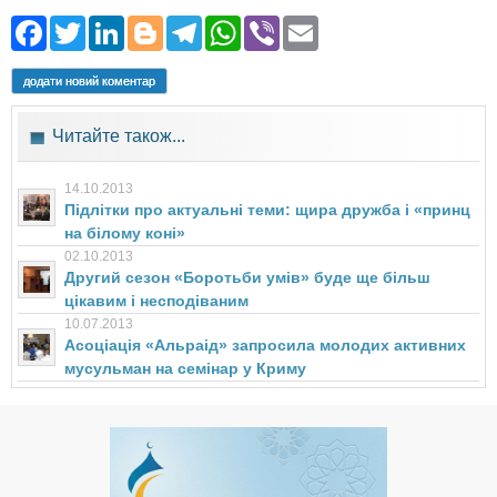
Facebook
Twitter
LinkedIn
Blogger
Telegram
WhatsApp
Viber
Email
додати новий коментар
Читайте також...
14.10.2013
Підлітки про актуальні теми: щира дружба і «принц
на білому коні»
02.10.2013
Другий сезон «Боротьби умів» буде ще більш
цікавим і несподіваним
10.07.2013
Асоціація «Альраід» запросила молодих активних
мусульман на семінар у Криму