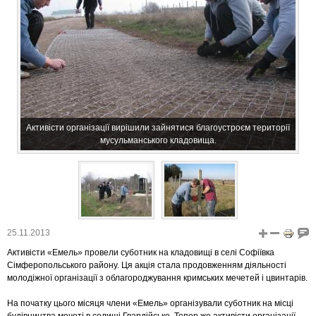
Активісти організації вирішили зайнятися благоустроєм території
мусульманського кладовища.
25.11.2013
Активісти «Емель» провели суботник на кладовищі в селі Софіївка
Сімферопольського району. Ця акція стала продовженням діяльності
молодіжної організації з облагороджування кримських мечетей і цвинтарів.
На початку цього місяця члени «Емель» організували суботник на місці