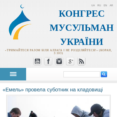
UA
RU
EN
AR
КОНГРЕС
МУСУЛЬМАН
УКРАЇНИ
«ТРИМАЙТЕСЯ РАЗОМ БІЛЯ АЛЛАГА І НЕ РОЗДІЛЯЙТЕСЯ!» (КОРАН,
3:103)
Пошук
Пошукова
форма
«Емель» провела суботник на кладовищі