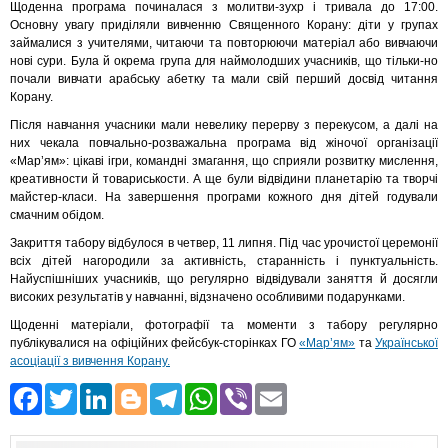
Щоденна програма починалася з молитви-зухр і тривала до 17:00.
Основну увагу приділяли вивченню Священного Корану: діти у групах
займалися з учителями, читаючи та повторюючи матеріал або вивчаючи
нові сури. Була й окрема група для наймолодших учасників, що тільки-но
почали вивчати арабську абетку та мали свій перший досвід читання
Корану.
Після навчання учасники мали невелику перерву з перекусом, а далі на
них чекала повчально-розважальна програма від жіночої організації
«Мар’ям»: цікаві ігри, командні змагання, що сприяли розвитку мислення,
креативности й товариськости. А ще були відвідини планетарію та творчі
майстер-класи. На завершення програми кожного дня дітей годували
смачним обідом.
Закриття табору відбулося в четвер, 11 липня. Під час урочистої церемонії
всіх дітей нагородили за активність, старанність і пунктуальність.
Найуспішніших учасників, що регулярно відвідували заняття й досягли
високих результатів у навчанні, відзначено особливими подарунками.
Щоденні матеріали, фотографії та моменти з табору регулярно
публікувалися на офіційних фейсбук-сторінках ГО
«Мар’ям»
та
Української
асоціації з вивчення Корану.
Facebook
Twitter
LinkedIn
Blogger
Telegram
WhatsApp
Viber
Email