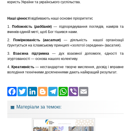
користь України та українського суспільства.
Наші цінності
відбивають наші основні пріоритети
:
1.
Побожність (
раббанія
)
— підпорядкування поглядів, намірів та
вчинків єдиній меті, щоб Бог тішився нами.
2.
Поміркованість (
васатия
)
— діяльність нашої організації
ґрунтується на ісламському принципі «золотої середини» (васатия).
3.
Взаємна підтримка
— дух взаємної допомоги, єдності та
згуртованості — основа нашого колективу.
4.
Креативність
— нестандартне творче мислення, досвід і вправне
володіння технічними досягненнями дають найкращий результат.
Facebook
Twitter
LinkedIn
Blogger
Telegram
WhatsApp
Viber
Email
Матеріали за темою: