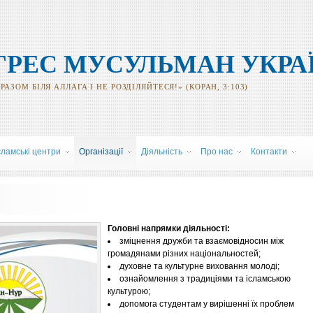
ГРЕС МУСУЛЬМАН УКРА
АЗОМ БІЛЯ АЛЛАГА І НЕ РОЗДІЛЯЙТЕСЯ!» (КОРАН, 3:103)
сламські центри
Організації
Діяльність
Про нас
Контакти
Головні напрямки діяльності:
зміцнення дружби та взаємовідносин між
громадянами різних національностей;
духовне та культурне виховання молоді;
ознайомлення з традиціями та ісламською
культурою;
допомога студентам у вирішенні їх проблем