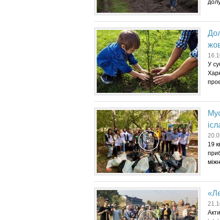
долу
Дол
жов
16.1
У су
Харк
проє
Мус
ісл
20.0
19 к
приб
міжн
«Л
21.1
Акти