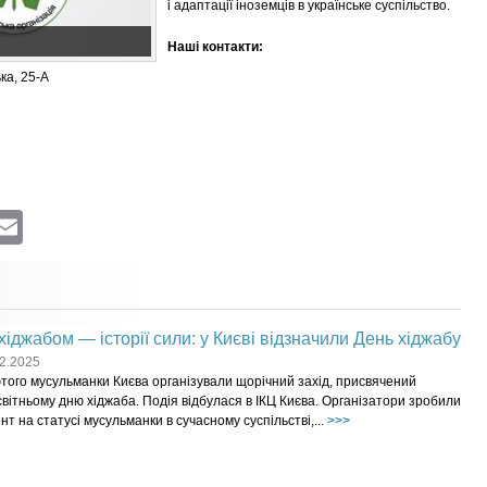
і адаптації іноземців в українське суспільство.
Наші контакти:
ька, 25-А
ram
atsApp
Viber
Email
хіджабом — історії сили: у Києві відзначили День хіджабу
2.2025
того мусульманки Києва організували щорічний захід, присвячений
вітньому дню хіджаба. Подія відбулася в ІКЦ Києва. Організатори зробили
нт на статусі мусульманки в сучасному суспільстві,...
>>>