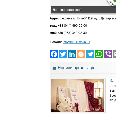
Логотип організації
Адрес:
Україна м. Київ-04119, вул. Дегтярівс
тел.:
+38 (044) 490-99-00
моб:
+38 (063) 343-02-30
Е-майл:
info@muslims.in.ua
Facebook
Twitter
LinkedIn
Blogger
Teleg
Wh
Новини організації:
За 
01.0
1 лю
Всес
акце