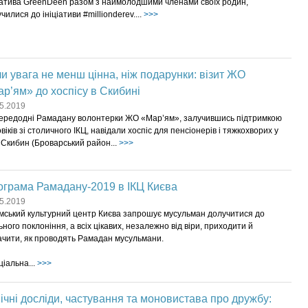
іатива GreenDeen разом з наймолодшими членами своїх родин,
чилися до ініціативи #millionderev....
>>>
и увага не менш цінна, ніж подарунки: візит ЖО
р’ям» до хоспісу в Скибині
5.2019
ередодні Рамадану волонтерки ЖО «Мар’ям», залучившись підтримкою
віків зі столичного ІКЦ, навідали хоспіс для пенсіонерів і тяжкохворих у
 Скибин (Броварський район...
>>>
грама Рамадану-2019 в ІКЦ Києва
5.2019
мський культурний центр Києва запрошує мусульман долучитися до
ьного поклоніння, а всіх цікавих, незалежно від віри, приходити й
ачити, як проводять Рамадан мусульмани.
іальна...
>>>
ічні досліди, частування та моновистава про дружбу: