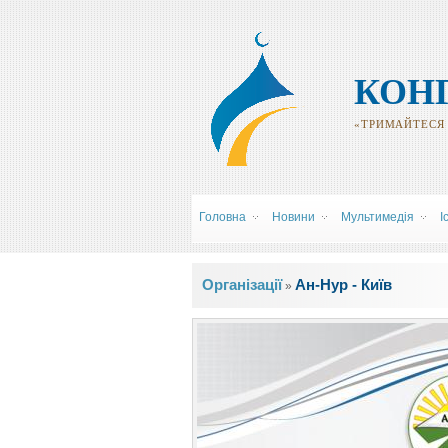
КОН
«ТРИМАЙТЕСЯ Р
Головна
Новини
Мультимедія
І
Ви є тут
Організації
Ан-Нур - Київ
»