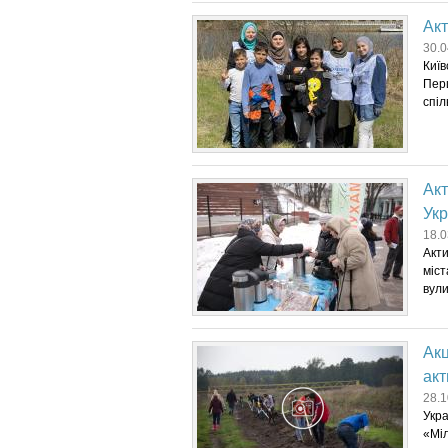
Акт
30.0
Київ
Перш
спіл
Акт
Укр
18.0
Акти
міст
вули
Акц
акт
28.1
Укра
«Міл