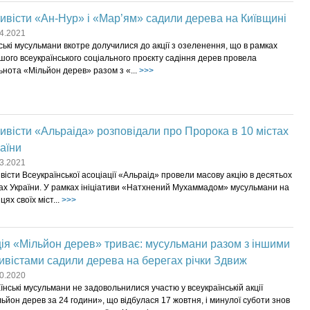
ивісти «Ан-Нур» і «Мар’ям» садили дерева на Київщині
4.2021
ські мусульмани вкотре долучилися до акції з озеленення, що в рамках
ого всеукраїнського соціального проєкту садіння дерев провела
ьнота «Мільйон дерев» разом з «...
>>>
ивісти «Альраіда» розповідали про Пророка в 10 містах
аїни
3.2021
вісти Всеукраїнської асоціації «Альраід» провели масову акцію в десятьох
ах України. У рамках ініціативи «Натхнений Мухаммадом» мусульмани на
цях своїх міст...
>>>
ія «Мільйон дерев» триває: мусульмани разом з іншими
ивістами садили дерева на берегах річки Здвиж
0.2020
їнські мусульмани не задовольнилися участю у всеукраїнській акції
ьйон дерев за 24 години», що відбулася 17 жовтня, і минулої суботи знов