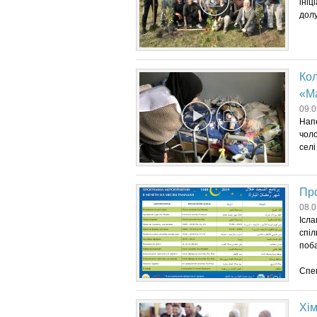
ініц
долу
Кол
«Ма
09.0
Нап
чоло
селі
Про
08.0
Ісла
спіл
поб
Спец
Хім