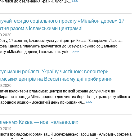
чилися до озеленення країни. Хлопці-...
>>>
учайтеся до соціального проєкту «Мільйон дерев» 17
тня разом з Ісламськими центрами!
0.2020
боту, 17 жовтня, Ісламські культурні центри Києва, Запоріжжя, Львова,
ова і Дніпра планують долучитися до Всеукраїнського соціального
кту «Мільйон дерев», і закликають усіх...
>>>
ульмани роблять Україну чистішою: волонтери
амських центрів на Всесвітньому дні прибирання
9.2020
вітня волонтери ісламських центрів по всій Україні долучилися до
ирання з нагоди Міжнародного дня чистих берегів, що цього року збігся з
ародною акцією «Всесвітній день прибирання...
>>>
егеням» Києва — нові «альвеоли»
0.2019
вісти громадських організацій Всеукраїнської асоціації «Альраід», зокрема