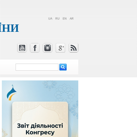
UA
RU
EN
AR
ЇНИ
Пошук
Пошукова
форма