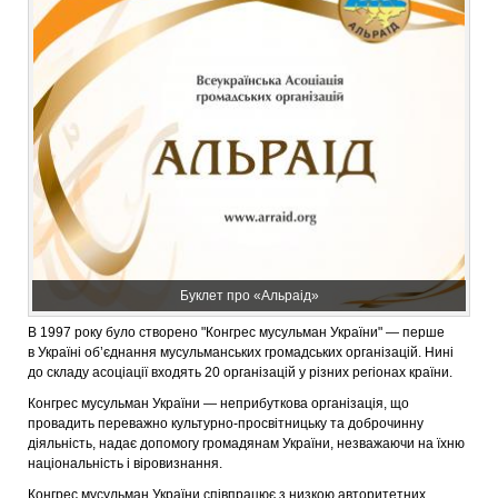
Буклет про «Альраід»
В 1997 року було створено "Конгрес мусульман України" — перше
в Україні об’єднання мусульманських громадських організацій. Нині
до складу асоціації входять 20 організацій у різних регіонах країни.
Конгрес мусульман України — неприбуткова організація, що
провадить переважно культурно-просвітницьку та доброчинну
діяльність, надає допомогу громадянам України, незважаючи на їхню
національність і віровизнання.
Конгрес мусульман України співпрацює з низкою авторитетних