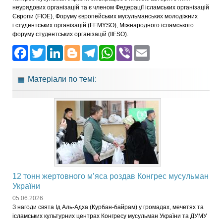
неурядових організацій та є членом Федерації ісламських організацій
Європи (FIOE), Форуму європейських мусульманських молодіжних
і студентських організацій (FEMYSO), Міжнародного ісламського
форуму студентських організацій (IIFSO).
Facebook
Twitter
LinkedIn
Blogger
Telegram
WhatsApp
Viber
Email
Матеріали по темі:
12 тонн жертовного м’яса роздав Конгрес мусульман
України
05.06.2026
З нагоди свята Ід Аль-Адха (Курбан-байрам) у громадах, мечетях та
ісламських культурних центрах Конгресу мусульман України та ДУМУ