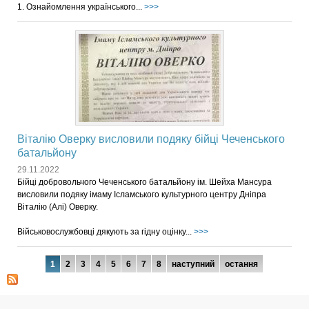
1. Ознайомлення українського...
>>>
Віталію Оверку висловили подяку бійці Чеченського
батальйону
29.11.2022
Бійці добровольчого Чеченського батальйону ім. Шейха Мансура
висловили подяку імаму Ісламського культурного центру Дніпра
Віталію (Алі) Оверку.
Військовослужбовці дякують за гідну оцінку...
>>>
Сторінки
1
2
3
4
5
6
7
8
наступний
остання