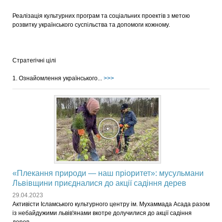
Реалізація культурних програм та соціальних проектів з метою
розвитку українського суспільства та допомоги кожному.
Стратегічні цілі
1. Ознайомлення українського...
>>>
«Плекання природи — наш пріоритет»: мусульмани
Львівщини приєдналися до акції садіння дерев
29.04.2023
Активісти Ісламського культурного центру ім. Мухаммада Асада разом
із небайдужими львів'янами вкотре долучилися до акції садіння
дерев.