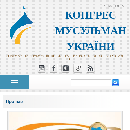
UA
RU
EN
AR
КОНГРЕС
МУСУЛЬМАН
УКРАЇНИ
«ТРИМАЙТЕСЯ РАЗОМ БІЛЯ АЛЛАГА І НЕ РОЗДІЛЯЙТЕСЯ!» (КОРАН,
3:103)
Пошук
Пошукова
форма
Ви є тут
Про нас