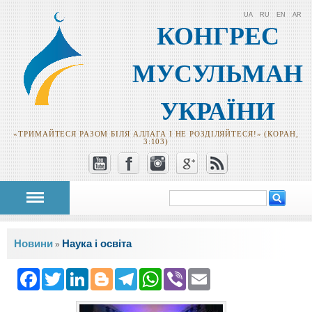
UA
RU
EN
AR
КОНГРЕС
МУСУЛЬМАН
УКРАЇНИ
«ТРИМАЙТЕСЯ РАЗОМ БІЛЯ АЛЛАГА І НЕ РОЗДІЛЯЙТЕСЯ!» (КОРАН,
3:103)
Пошук
Пошукова
форма
Ви є тут
Новини
Наука і освіта
»
Facebook
Twitter
LinkedIn
Blogger
Telegram
WhatsApp
Viber
Email