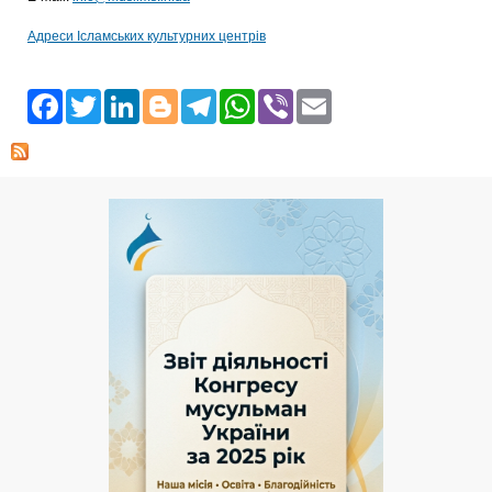
Адреси Ісламських культурних центрів
Facebook
Twitter
LinkedIn
Blogger
Telegram
WhatsApp
Viber
Email