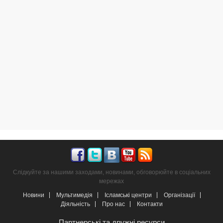
Слідкуйте за нашими заходами, новинами, обговорюйте в соціальних
мережах
Новини
Мультимедія
Ісламські центри
Організації
Діяльність
Про нас
Контакти
Партнерські та дружні ресурси