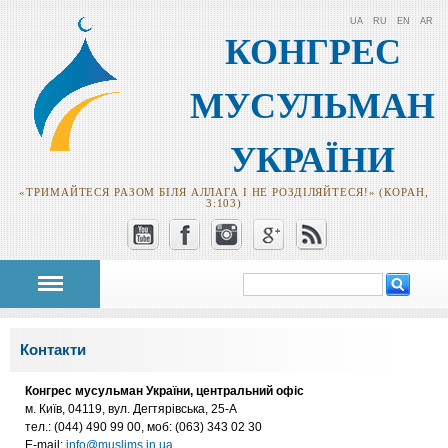
UA
RU
EN
AR
КОНГРЕС
МУСУЛЬМАН
УКРАЇНИ
«ТРИМАЙТЕСЯ РАЗОМ БІЛЯ АЛЛАГА І НЕ РОЗДІЛЯЙТЕСЯ!» (КОРАН,
3:103)
Пошук
Пошукова
форма
Ви є тут
Контакти
Конгрес мусульман України, центральний офіс
м. Київ, 04119, вул. Дегтярівська, 25-А
тел.: (044) 490 99 00, моб: (063) 343 02 30
Е-mail:
info@muslims.in.ua