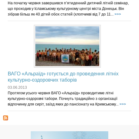
На початку червня завершився п’ятиденний дитячий літній семінар,
що проходив у Ісламському культурному центрі міста Донецьк. Він
зібрав більш як 40 дітей обох статей (хлопчикві від 7 до 11...
>>>
ВАГО «Альраїд» готується до проведення літніх
культурно-оздоровчих таборів
03.06.2013
Протягом усього червня ВАГО «Альраїд» проводитиме літні
культурно-оздоровчі табори. Почнуть традиційно з організації
відпочинку для сиріт, заїзд яких до пансіонату на Кримському...
>>>