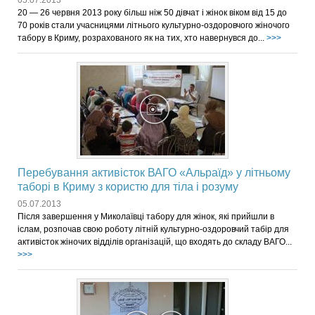
05.07.2013
20 — 26 червня 2013 року більш ніж 50 дівчат і жінок віком від 15 до
70 років стали учасницями літнього культурно-оздоровчого жіночого
табору в Криму, розрахованого як на тих, хто навернувся до...
>>>
Перебування активісток ВАГО «Альраїд» у літньому
таборі в Криму з користю для тіла і розуму
05.07.2013
Після завершення у Миколаївці табору для жінок, які прийшли в
іслам, розпочав свою роботу літній культурно-оздоровчий табір для
активісток жіночих відділів організацій, що входять до складу ВАГО...
>>>