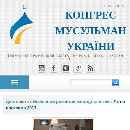
UA
RU
EN
AR
КОНГРЕС
МУСУЛЬМАН
УКРАЇНИ
«ТРИМАЙТЕСЯ РАЗОМ БІЛЯ АЛЛАГА І НЕ РОЗДІЛЯЙТЕСЯ!» (КОРАН,
3:103)
Пошук
Пошукова
форма
Ви є тут
Діяльність
Всебічний розвиток молоді та дітей
Літня
»
»
програма 2013