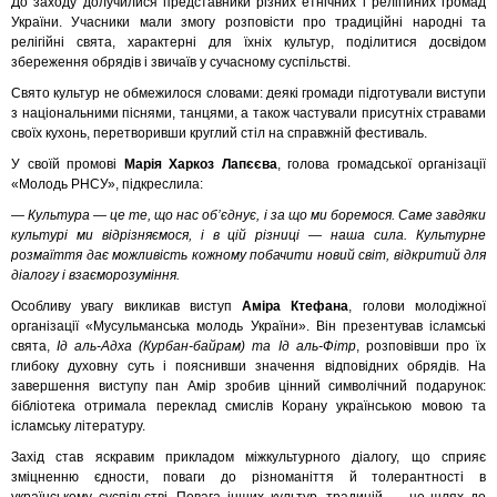
До заходу долучилися представники різних етнічних і релігійних громад
України. Учасники мали змогу розповісти про традиційні народні та
релігійні свята, характерні для їхніх культур, поділитися досвідом
збереження обрядів і звичаїв у сучасному суспільстві.
Свято культур не обмежилося словами: деякі громади підготували виступи
з національними піснями, танцями, а також частували присутніх стравами
своїх кухонь, перетворивши круглий стіл на справжній фестиваль.
У своїй промові
Марія Харкоз Лапєєва
, голова громадської організації
«Молодь РНСУ», підкреслила:
— Культура — це те, що нас об’єднує, і за що ми боремося. Саме завдяки
культурі ми відрізняємося, і в цій різниці — наша сила. Культурне
розмаїття дає можливість кожному побачити новий світ, відкритий для
діалогу і взаєморозуміння.
Особливу увагу викликав виступ
Аміра Ктефана
, голови молодіжної
організації «Мусульманська молодь України». Він презентував ісламські
свята,
Ід аль-Адха (Курбан-байрам) та Ід аль-Фітр
, розповівши про їх
глибоку духовну суть і пояснивши значення відповідних обрядів. На
завершення виступу пан Амір зробив цінний символічний подарунок:
бібліотека отримала переклад смислів Корану українською мовою та
ісламську літературу.
Захід став яскравим прикладом міжкультурного діалогу, що сприяє
зміцненню єдности, поваги до різноманіття й толерантності в