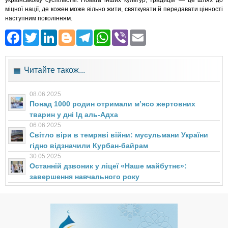
українському суспільстві. Повага інших культур, традицій — це шлях до
міцної нації, де кожен може вільно жити, святкувати й передавати цінності
наступним поколінням.
Facebook
Twitter
LinkedIn
Blogger
Telegram
WhatsApp
Viber
Email
Читайте також...
08.06.2025
Понад 1000 родин отримали мʼясо жертовних
тварин у дні Ід аль-Адха
06.06.2025
Світло віри в темряві війни: мусульмани України
гідно відзначили Курбан-байрам
30.05.2025
Останній дзвоник у ліцеї «Наше майбутнє»:
завершення навчального року