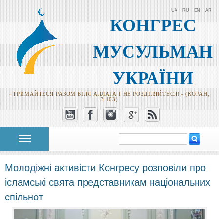
UA
RU
EN
AR
КОНГРЕС
МУСУЛЬМАН
УКРАЇНИ
«ТРИМАЙТЕСЯ РАЗОМ БІЛЯ АЛЛАГА І НЕ РОЗДІЛЯЙТЕСЯ!» (КОРАН,
3:103)
Пошук
Пошукова
форма
Молодіжні активісти Конгресу розповіли про
ісламські свята представникам національних
спільнот