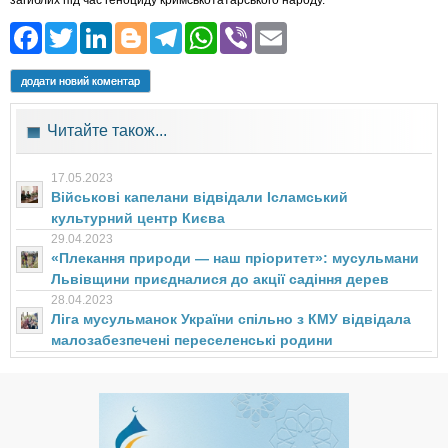
загиблих під час геноциду кримськотатарського народу.
Facebook
Twitter
LinkedIn
Blogger
Telegram
WhatsApp
Viber
Email
додати новий коментар
Читайте також...
17.05.2023
Військові капелани відвідали Ісламський
культурний центр Києва
29.04.2023
«Плекання природи — наш пріоритет»: мусульмани
Львівщини приєдналися до акції садіння дерев
28.04.2023
Ліга мусульманок України спільно з КМУ відвідала
малозабезпечені переселенські родини