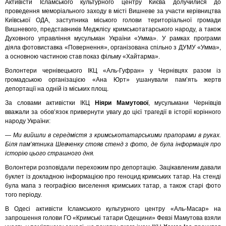
Активісти Ісламського культурного центру Києва долучилися до
проведення меморіального заходу в місті Вишневе за участи керівництва
Київської ОДА, заступника міського голови територіальної громади
Вишневого, представників Меджлісу кримськотатарського народу, а також
Духовного управління мусульман України «Умма». У рамках програми
діяла фотовиставка «Повернення», організована спільно з ДУМУ «Умма»,
а основною частиною став показ фільму «Хайтарма».
Волонтери чернівецького ІКЦ «Аль-Гуфран» у Чернівцях разом із
громадською організацією «Ана Юрт» ушанували пам’ять жертв
депортації на одній із міських площ.
За словами активістки ІКЦ
Ніяри Мамутової
, мусульмани Чернівців
вважали за обов’язок привернути увагу до цієї трагедії в історії корінного
народу України:
— Ми вийшли в середмістя з кримськотатарськими прапорами в руках.
Біля пам’ятника Шевченку стояв стенд з фото, де була інформація про
історію цього страшного дня.
Волонтери розповідали перехожим про депортацію. Зацікавленим давали
буклет із докладною інформацією про геноцид кримських татар. На стенді
була мапа з географією виселення кримських татар, а також старі фото
того періоду.
В Одесі активісти Ісламського культурного центру «Аль-Масар» на
запрошення голови ГО «Кримські татари Одещини» Февзі Мамутова взяли