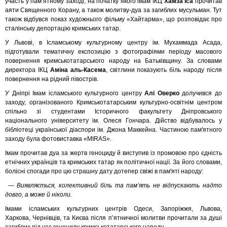
участь у пам’ятному заході, на початку якого імам ІКЦ
Хамза Іса
прочитав
аяти Священного Корану, а також молитву-дуа за загиблих мусульман. Тут
також відбувся показ художнього фільму «Хайтарма», що розповідає про
сталінську депортацію кримських татар.
У Львові, в Ісламському культурному центру ім. Мухаммада Асада,
підготували тематичну експозицію з фотографіями періоду масового
повернення кримськотатарського народу на Батьківщину. За словами
директора ІКЦ
Аміна аль-Касема
, світлини показують біль народу після
повернення на рідний півострів.
У Дніпрі Імам ісламського культурного центру
Алі Оверко
долучився до
заходу, організованого Кримськотатарським культурно-освітнім центром
спільно зі студентами Історичного факультету Дніпровського
національного університету ім. Олеся Гончара. Дійство відбувалось у
бібліотеці української діаспори ім. Джона Маккейна. Частиною пам'ятного
заходу була фотовиставка «MIRAS».
Імам прочитав дуа за жертв геноциду й виступив із промовою про єдність
етнічних українців та кримських татар як політичної нації. За його словами,
болісні спогади про цю страшну дату дотепер свіжі в пам'яті народу:
— Виявляється, колективний біль та памʼять не відпускають надто
довго, а може й ніколи.
Імами ісламських культурних центрів Одеси, Запоріжжя, Львова,
Харкова, Чернівців, та Києва після п’ятничної молитви прочитали за душі