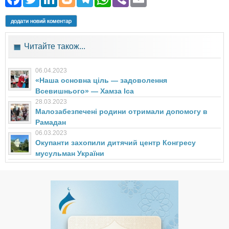
додати новий коментар
Читайте також...
06.04.2023
«Наша основна ціль — задоволення
Всевишнього» — Хамза Іса
28.03.2023
Малозабезпечені родини отримали допомогу в
Рамадан
06.03.2023
Окупанти захопили дитячий центр Конгресу
мусульман України