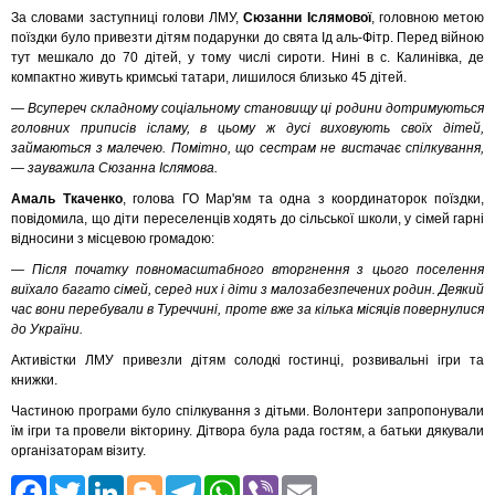
За словами заступниці голови ЛМУ,
Сюзанни Іслямової
, головною метою
поїздки було привезти дітям подарунки до свята Ід аль-Фітр. Перед війною
тут мешкало до 70 дітей, у тому числі сироти. Нині в с. Калинівка, де
компактно живуть кримські татари, лишилося близько 45 дітей.
— Всупереч складному соціальному становищу ці родини дотримуються
головних приписів ісламу, в цьому ж дусі виховують своїх дітей,
займаються з малечею. Помітно, що сестрам не вистачає спілкування,
— зауважила Сюзанна Іслямова.
Амаль Ткаченко
, голова ГО Мар'ям та одна з координаторок поїздки,
повідомила, що діти переселенців ходять до сільської школи, у сімей гарні
відносини з місцевою громадою:
— Після початку повномасштабного вторгнення з цього поселення
виїхало багато сімей, серед них і діти з малозабезпечених родин. Деякий
час вони перебували в Туреччині, проте вже за кілька місяців повернулися
до України.
Активістки ЛМУ привезли дітям солодкі гостинці, розвивальні ігри та
книжки.
Частиною програми було спілкування з дітьми. Волонтери запропонували
їм ігри та провели вікторину. Дітвора була рада гостям, а батьки дякували
організаторам візиту.
Facebook
Twitter
LinkedIn
Blogger
Telegram
WhatsApp
Viber
Email