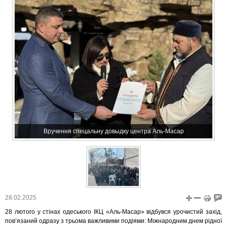
Вручення спецальну довыдку центра Аль-Масар
28.02.2025
28 лютого у стінах одеського ІКЦ «Аль-Масар» відбувся урочистий захід,
пов’язаний одразу з трьома важливими подіями: Міжнародним днем рідної