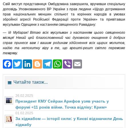
Свій виступ представниця Омбудсмана завершила, вручивши спеціальну
доповідь Уповноваженого ВР України з прав людини «Щодо дотримання
прав національних меншин спільнот та корінних народів в умовах
збройної агресії Російської Федерації проти України» та привітавши
мусульман Одещини з настанням священного Рамадану:
— Ід Мубарак! Вітаю всіх мусульман з настанням цього священного
місяця! Нехай цей благословенний час духовного очищення й добрих
справ принесе вам і вашим родинам здійснення всіх щирих молитов,
надію та непохитну віру в те, що врешті-решт світло переможе
темряву.
Facebook
Twitter
LinkedIn
Blogger
Telegram
WhatsApp
Viber
Email
Читайте також...
26.02.2025
Президент КМУ Сейран Арифов узяв участь у
форумі «11 років війни. Точка відліку: Крим»
01.02.2025
За хіджабом — історії сили: у Києві відзначили День
хіджабу