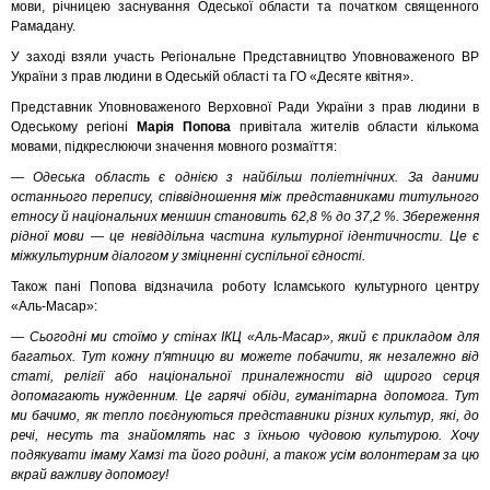
мови, річницею заснування Одеської области та початком священного
Рамадану.
У заході взяли участь Регіональне Представництво Уповноваженого ВР
України з прав людини в Одеській області та ГО «Десяте квітня».
Представник Уповноваженого Верховної Ради України з прав людини в
Одеському регіоні
Марія Попова
привітала жителів области кількома
мовами, підкреслюючи значення мовного розмаїття:
— Одеська область є однією з найбільш поліетнічних. За даними
останнього перепису, співвідношення між представниками титульного
етносу й національних меншин становить 62,8 % до 37,2 %. Збереження
рідної мови — це невіддільна частина культурної ідентичности. Це є
міжкультурним діалогом у зміцненні суспільної єдності.
Також пані Попова відзначила роботу Ісламського культурного центру
«Аль-Масар»:
— Сьогодні ми стоїмо у стінах ІКЦ «Аль-Масар», який є прикладом для
багатьох. Тут кожну п'ятницю ви можете побачити, як незалежно від
статі, релігії або національної приналежности від щирого серця
допомагають нужденним. Це гарячі обіди, гуманітарна допомога. Тут
ми бачимо, як тепло поєднуються представники різних культур, які, до
речі, несуть та знайомлять нас з їхньою чудовою культурою. Хочу
подякувати імаму Хамзі та його родині, а також усім волонтерам за цю
вкрай важливу допомогу!