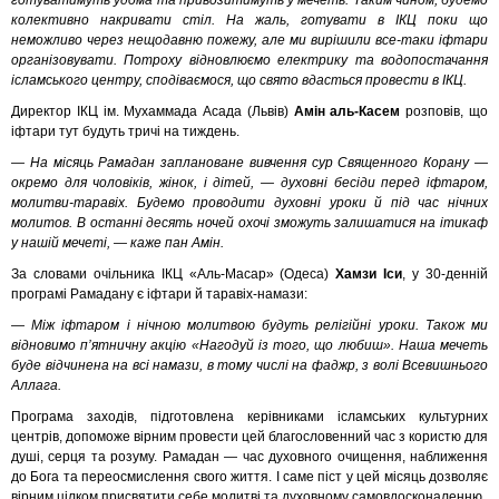
готуватимуть удома та привозитимуть у мечеть. Таким чином, будемо
колективно накривати стіл. На жаль, готувати в ІКЦ поки що
неможливо через нещодавню пожежу, але ми вирішили все-таки іфтари
організовувати. Потроху відновлюємо електрику та водопостачання
ісламського центру, сподіваємося, що свято вдасться провести в ІКЦ.
Директор ІКЦ ім. Мухаммада Асада (Львів)
Амін аль-Касем
розповів, що
іфтари тут будуть тричі на тиждень.
— На місяць Рамадан заплановане вивчення сур Священного Корану —
окремо для чоловіків, жінок, і дітей, — духовні бесіди перед іфтаром,
молитви-таравіх. Будемо проводити духовні уроки й під час нічних
молитов. В останні десять ночей охочі зможуть залишатися на ітикаф
у нашій мечеті, — каже пан Амін.
За словами очільника ІКЦ «Аль-Масар» (Одеса)
Хамзи Іси
, у 30-денній
програмі Рамадану є іфтари й таравіх-намази:
— Між іфтаром і нічною молитвою будуть релігійні уроки. Також ми
відновимо п’ятничну акцію «Нагодуй із того, що любиш». Наша мечеть
буде відчинена на всі намази, в тому числі на фаджр, з волі Всевишнього
Аллага.
Програма заходів, підготовлена керівниками ісламських культурних
центрів, допоможе вірним провести цей благословенний час з користю для
душі, серця та розуму. Рамадан — час духовного очищення, наближення
до Бога та переосмислення свого життя. І саме піст у цей місяць дозволяє
вірним цілком присвятити себе молитві та духовному самовдосконаленню.