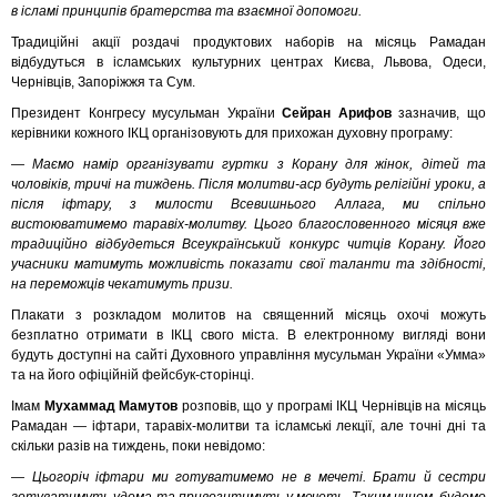
в ісламі принципів братерства та взаємної допомоги.
Традиційні акції роздачі продуктових наборів на місяць Рамадан
відбудуться в ісламських культурних центрах Києва, Львова, Одеси,
Чернівців, Запоріжжя та Сум.
Президент Конгресу мусульман України
Сейран Арифов
зазначив, що
керівники кожного ІКЦ організовують для прихожан духовну програму:
— Маємо намір організувати гуртки з Корану для жінок, дітей та
чоловіків, тричі на тиждень. Після молитви-аср будуть релігійні уроки, а
після іфтару, з милости Всевишнього Аллага, ми спільно
вистоюватимемо таравіх-молитву. Цього благословенного місяця вже
традиційно відбудеться Всеукраїнський конкурс читців Корану. Його
учасники матимуть можливість показати свої таланти та здібності,
на переможців чекатимуть призи.
Плакати з розкладом молитов на священний місяць охочі можуть
безплатно отримати в ІКЦ свого міста. В електронному вигляді вони
будуть доступні на сайті Духовного управління мусульман України «Умма»
та на його офіційній фейсбук-сторінці.
Імам
Мухаммад Мамутов
розповів, що у програмі ІКЦ Чернівців на місяць
Рамадан — іфтари, таравіх-молитви та ісламські лекції, але точні дні та
скільки разів на тиждень, поки невідомо:
— Цьогоріч іфтари ми готуватимемо не в мечеті. Брати й сестри