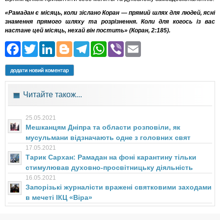
«Рамадан є місяць, коли зіслано Коран — прямий шлях для людей, ясні
знамення прямого шляху та розрізнення. Коли для когось із вас
настане цей місяць, нехай він постить» (Коран, 2:185).
Facebook
Twitter
LinkedIn
Blogger
Telegram
WhatsApp
Viber
Email
додати новий коментар
Читайте також...
25.05.2021
Мешканцям Дніпра та области розповіли, як
мусульмани відзначають одне з головних свят
17.05.2021
Тарик Сархан: Рамадан на фоні карантину тільки
стимулював духовно-просвітницьку діяльність
16.05.2021
Запорізькі журналісти вражені святковими заходами
в мечеті ІКЦ «Віра»