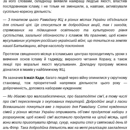
За його словами, складнощі виявили найкращі людські якості, властиві
послідовникам ісламу, і не тільки не зменшили, а, навпаки, активізували
суспільно-корисну діяльність:
— З початком цього Рамадану ІКЦ в різних містах України об'єдналися
для спільної цілі. Це стосується як добродійних акцій, так і заходів,
спрямованих на підвищення освітнього та культурного рівня
суспільства, загальної обізнаности з ісламом. Ми прагнемо, щоб кожен
мусульманин усупереч російсько-українській війні, що точиться на землях
нашої Батьківщини, відчув насолоду поклоніння.
Протягом священного місяця в ісламських центрах проходитимуть уроки з
вивчення основ ісламу й таджвіду, виразного читання Корану, а також
лекції про моральні якості мусульманин. Докладну програму можна
дізнатися в імамів у найближчому ІКЦ.
Як зазначив
Ісмаїл Кади
, багато людей через війну опинилися у скрутному
становищі, тож пріоритетний напрямок діяльности цього року —
доброчинність, допомога наборами нужденним:
— Ми дбаємо про малозабезпечених, про багатодітні сім’ї, в тому числі
про сім’ї переселенців з окупованих територій. Добродійні акції з ласки
Всевишнього почнуться вже з першого дня Рамадану. Сотні нужденних
сімей у різних містах України отримають об’ємні продуктові набори з
розрахунком, щоб кожній сім'ї вистачило продуктів на цілий місяць, щоб
вони могли приготувати іфтар, сухур, накрити стіл у святковий день Ід
аль-Фітр. Така добродійна діяльність має на меті реалізацію закладених