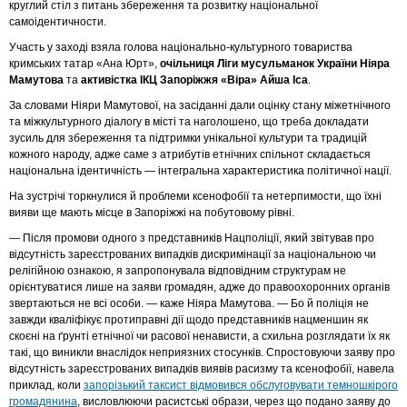
круглий стіл з питань збереження та розвитку національної
самоідентичности.
Участь у заході взяла голова національно-культурного товариства
кримських татар «Ана Юрт»,
очільниця Ліги мусульманок України Ніяра
Мамутова
та
активістка ІКЦ Запоріжжя «Віра» Айша Іса
.
За словами Ніяри Мамутової, на засіданні дали оцінку стану міжетнічного
та міжкультурного діалогу в місті та наголошено, що треба докладати
зусиль для збереження та підтримки унікальної культури та традицій
кожного народу, адже саме з атрибутів етнічних спільнот складається
національна ідентичність — інтегральна характеристика політичної нації.
На зустрічі торкнулися й проблеми ксенофобії та нетерпимости, що їхні
вияви ще мають місце в Запоріжжі на побутовому рівні.
— Після промови одного з представників Нацполіції, який звітував про
відсутність зареєстрованих випадків дискримінації за національною чи
релігійною ознакою, я запропонувала відповідним структурам не
орієнтуватися лише на заяви громадян, адже до правоохоронних органів
звертаються не всі особи. — каже Ніяра Мамутова. — Бо й поліція не
завжди кваліфікує протиправні дії щодо представників нацменшин як
скоєні на ґрунті етнічної чи расової ненависти, а схильна розглядати їх як
такі, що виникли внаслідок неприязних стосунків. Спростовуючи заяву про
відсутність зареєстрованих випадків виявів расизму та ксенофобії, навела
приклад, коли
запорізький таксист відмовився обслуговувати темношкірого
громадянина
, висловлюючи расистські образи, через що подано заяву до