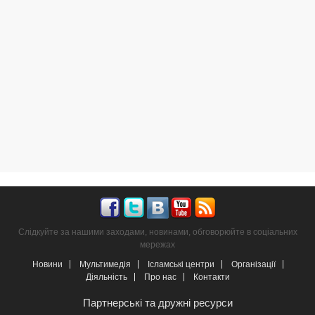
Слідкуйте за нашими заходами, новинами, обговорюйте в соціальних
мережах
Новини
Мультимедія
Ісламські центри
Організації
Діяльність
Про нас
Контакти
Партнерські та дружні ресурси