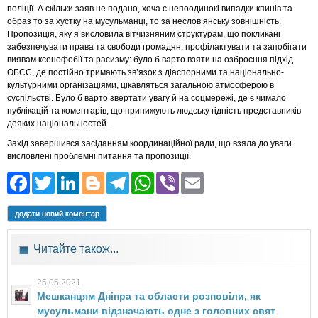
поліції. А скільки заяв не подано, хоча є непоодинокі випадки кпинів та
образ то за хустку на мусульманці, то за неслов’янську зовнішність.
Пропозиція, яку я висловила вітчизняним структурам, що покликані
забезпечувати права та свободи громадян, профілактувати та запобігати
виявам ксенофобії та расизму: було б варто взяти на озброєння підхід
ОБСЄ, де постійно тримають зв’язок з діаспорними та національно-
культурними організаціями, цікавляться загальною атмосферою в
суспільстві. Було б варто звертати увагу й на соцмережі, де є чимало
публікацій та коментарів, що принижують людську гідність представників
деяких національностей.
Захід завершився засіданням координаційної ради, що взяла до уваги
висловлені проблемні питання та пропозиції.
Facebook
Twitter
LinkedIn
Blogger
Telegram
WhatsApp
Viber
Email
додати новий коментар
Читайте також...
25.05.2021
Мешканцям Дніпра та области розповіли, як
мусульмани відзначають одне з головних свят