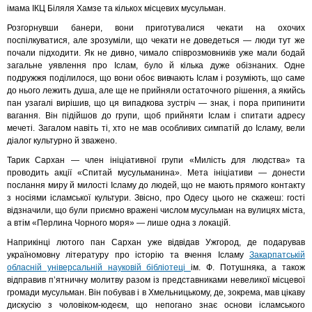
імама ІКЦ Біляля Хамзе та кількох місцевих мусульман.
Розгорнувши банери, вони приготувалися чекати на охочих
поспілкуватися, але зрозуміли, що чекати не доведеться — люди тут же
почали підходити. Як не дивно, чимало співрозмовників уже мали бодай
загальне уявлення про Іслам, було й кілька дуже обізнаних. Одне
подружжя поділилося, що вони обоє вивчають Іслам і розуміють, що саме
до нього лежить душа, але ще не прийняли остаточного рішення, а якийсь
пан узагалі вирішив, що ця випадкова зустріч — знак, і пора припинити
вагання. Він підійшов до групи, щоб прийняти Іслам і спитати адресу
мечеті. Загалом навіть ті, хто не мав особливих симпатій до Ісламу, вели
діалог культурно й зважено.
Тарик Сархан — член ініціативної групи «Милість для людства» та
проводить акції «Спитай мусульманина». Мета ініціативи — донести
послання миру й милості Ісламу до людей, що не мають прямого контакту
з носіями ісламської культури. Звісно, про Одесу цього не скажеш: гості
відзначили, що були приємно вражені числом мусульман на вулицях міста,
а втім «Перлина Чорного моря» — лише одна з локацій.
Наприкінці лютого пан Сархан уже відвідав Ужгород, де подарував
україномовну літературу про історію та вчення Ісламу
Закарпатській
обласній універсальній науковій бібліотеці
ім. Ф. Потушняка, а також
відправив п’ятничну молитву разом із представниками невеликої місцевої
громади мусульман. Він побував і в Хмельницькому, де, зокрема, мав цікаву
дискусію з чоловіком-юдеєм, що непогано знає основи ісламського