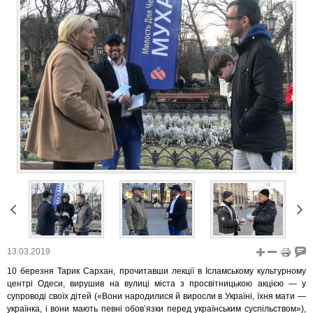
13.03.2019
10 березня Тарик Сархан, прочитавши лекції в Ісламському культурному
центрі Одеси, вирушив на вулиці міста з просвітницькою акцією — у
супроводі своїх дітей («Вони народилися й виросли в Україні, їхня мати —
українка, і вони мають певні обов’язки перед українським суспільством»),