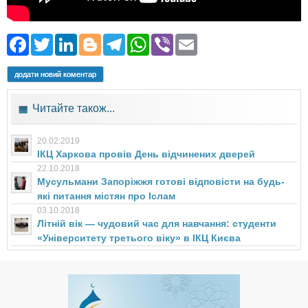
Facebook
Twitter
LinkedIn
Blogger
Telegram
WhatsApp
Viber
Email
додати новий коментар
Читайте також...
20.02.2019
ІКЦ Харкова провів День відчинених дверей
22.10.2018
Мусульмани Запоріжжя готові відповісти на будь-
які питання містян про Іслам
03.10.2018
Літній вік — чудовий час для навчання: студенти
«Університету третього віку» в ІКЦ Києва