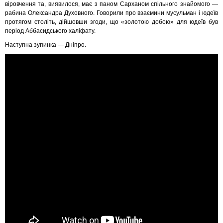
віровчення та, виявилося, має з паном Сарханом спільного знайомого —
рабина Олександра Духовного. Говорили про взаємини мусульман і юдеїв
протягом століть, дійшовши згоди, що «золотою добою» для юдеїв був
період Аббасидського халіфату.
Наступна зупинка — Дніпро.