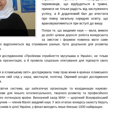
переможців, що відбудеться в травні,
принесе не тільки радість від заслуженого
успіху, а й додатковий бал до атестата
про повну загальну середню освіту, що
враховуватиметься при вступі до вишу.
Попри те, що академія наук — мала, вимоги
до робіт цілком дорослі: робота конкурсанта
за змістом і формою повинна мати саме
що відрізняються від отриманих раніше, бути доцільною для розвитку
о.
 дослідженням «Проблема сприйняття мусульман в Україні», не тільки
ла презентацію, а й провела соціальне опитування для підпертя свого
 в ісламському світі» досліджувала тему прав жінки в країнах ісламського
ли свій слід у науці, мистецтві, політиці. Окремий розділ дослідження
к.
ітня система, що забезпечує організацію та координацію науково-
мови для їхнього інтелектуального, творчого розвитку та професійного
го потенціалу країни. Визначний захід МАН — щорічний Всеукраїнський
учнів — членів Малої академії наук. У всіх етапах конкурсу-захисту беруть
ників із цілої України, у фінал виходить лише близько 1000 найкращих.