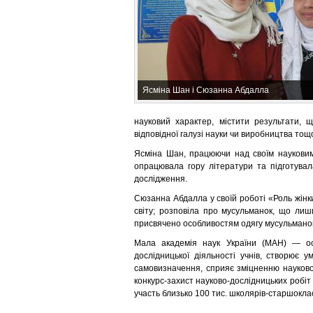
Ясміна Шан і Сюзанна Абдалла
науковий характер, містити результати, 
відповідної галузі науки чи виробництва тощ
Ясміна Шан, працюючи над своїм науковим
опрацювала гору літератури та підготува
дослідження.
Сюзанна Абдалла у своїй роботі «Роль жінки
світу; розповіла про мусульманок, що лиши
присвячено особливостям одягу мусульмано
Мала академія наук України (МАН) — осв
дослідницької діяльності учнів, створює у
самовизначення, сприяє зміцненню науково
конкурс-захист науково-дослідницьких робіт 
участь близько 100 тис. школярів-старшоклас