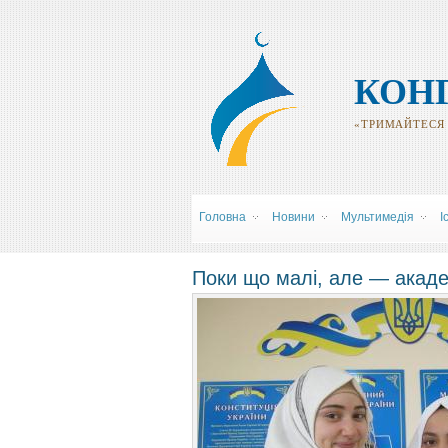
КОН
«ТРИМАЙТЕСЯ Р
Головна
Новини
Мультимедія
І
Поки що малі, але — акаде