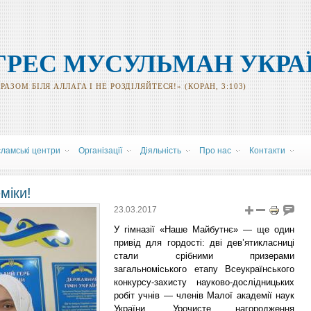
ГРЕС МУСУЛЬМАН УКРА
АЗОМ БІЛЯ АЛЛАГА І НЕ РОЗДІЛЯЙТЕСЯ!» (КОРАН, 3:103)
сламські центри
Організації
Діяльність
Про нас
Контакти
міки!
23.03.2017
У гімназії «Наше Майбутнє» — ще один
привід для гордості: дві дев’ятикласниці
стали срібними призерами
загальноміського етапу Всеукраїнського
конкурсу-захисту науково-дослідницьких
робіт учнів — членів Малої академії наук
України. Урочисте нагородження