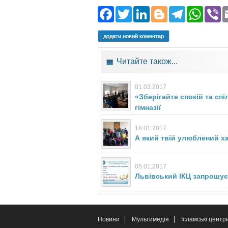
Facebook
Twitter
LinkedIn
Blogger
Teleg
Wh
додати новий коментар
Читайте також...
01.03.2017
«Зберігайте спокій та сп
гімназії
18.01.2017
А який твій улюблений ха
05.01.2017
Львівський ІКЦ запрошує
Новини
Мультимедія
Ісламські центр