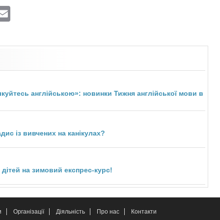
ram
atsApp
Viber
Email
ілкуйтесь англійською»: новинки Тижня англійської мови в
дис із вивчених на канікулах?
 дітей на зимовий експрес-курс!
и
Організації
Діяльність
Про нас
Контакти