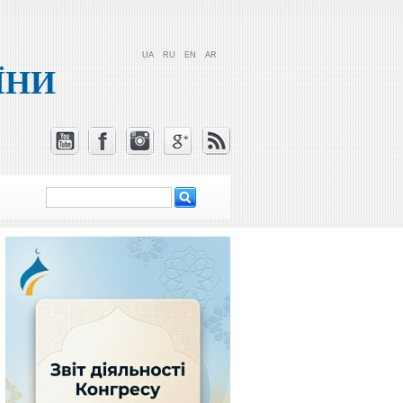
UA
RU
EN
AR
ЇНИ
Пошук
Пошукова
форма