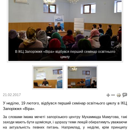
В ІКЦ Запоріжжя «Віра» відбувся перший семінар освітнього
циклу
21.02.2017
У неділю, 19 лютого, відбувся перший семінар освітнього циклу в ІКЦ
Запоріжжя «Віра».
За словами імама мечеті запорізького центру Мухаммада Мамутова, такі
заходи мають бути щомісяця, і щоразу теми лекцій обиратимуть уважаючи
на актуальність певних питань. Наприклад, у неділю, крім принципу