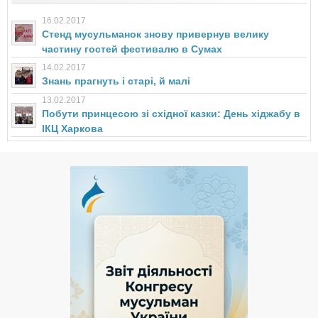
16.02.2017
Стенд мусульманок знову привернув велику
частину гостей фестивалю в Сумах
14.02.2017
Знань прагнуть і старі, й малі
13.02.2017
Побути принцесою зі східної казки: День хіджабу в
ІКЦ Харкова