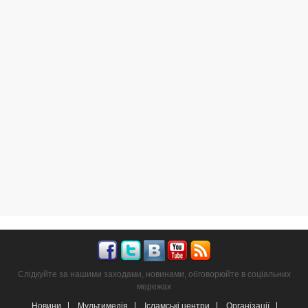
Слідкуйте за нашими заходами, новинами, обговорюйте в соціальних
мережах
Новини
Мультимедія
Ісламські центри
Організації