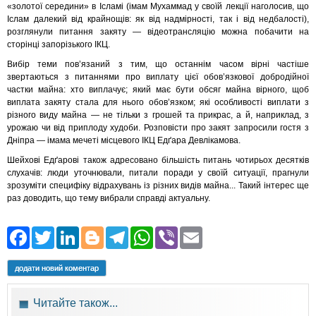
«золотої середини» в Ісламі (імам Мухаммад у своїй лекції наголосив, що
Іслам далекий від крайнощів: як від надмірності, так і від недбалості),
розглянули питання закяту — відеотрансляцію можна побачити на
сторінці запорізького ІКЦ.
Вибір теми пов’язаний з тим, що останнім часом вірні частіше
звертаються з питаннями про виплату цієї обов’язкової добродійної
частки майна: хто виплачує; який має бути обсяг майна вірного, щоб
виплата закяту стала для нього обов’язком; які особливості виплати з
різного виду майна — не тільки з грошей та прикрас, а й, наприклад, з
урожаю чи від приплоду худоби. Розповісти про закят запросили гостя з
Дніпра — імама мечеті місцевого ІКЦ Едґара Девлікамова.
Шейхові Едґарові також адресовано більшість питань чотирьох десятків
слухачів: люди уточнювали, питали поради у своїй ситуації, прагнули
зрозуміти специфіку відрахувань із різних видів майна... Такий інтерес ще
раз доводить, що тему вибрали справді актуальну.
Facebook
Twitter
LinkedIn
Blogger
Telegram
WhatsApp
Viber
Email
додати новий коментар
Читайте також...