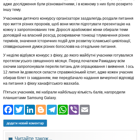
адже дослідження були різноманітними, і в кожному з них було розкрито
іншу тему.
Учасникам дитячого конкурсу організатори заздалегідь роздали питання
про життя різних пророків, щоб вони могли підготувати презентацію на
кожну з запропонованих тем. Дорослі арабомовні жінки обирали теми
доповідей на власний розсуд, розкриваючи тонкощі тлумачення різних
термінів, значення історичних подій для розвитку ісламської цивілізації,
співвідношення думок різних богословів на отедльние питання.
У неділю відбувся конкурс з фікху, до якого майбутні учасники готувалися
протягом усього священного місяця. Перед початком Рамадану всім
охочим запропонували перелік питань для опрацювання і вивчення. І ось
12 липня їм довелося скласти справжнісінький іспит, адже кожен учасник
обирав білет із завданням, яке передбачало надання вичерпної відповіді
на питання з фікху ханафітського мазхаба.
П'ятьох учасників, які набрали найбільшу кількість балів, нагородили
планшетами Samsung Galaxy.
Facebook
Twitter
LinkedIn
Blogger
Telegram
WhatsApp
Viber
Email
додати новий коментар
Читайте також...