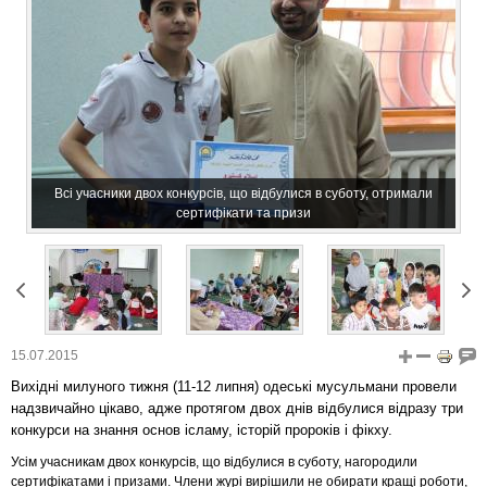
Всі учасники двох конкурсів, що відбулися в суботу, отримали
сертифікати та призи
15.07.2015
Вихідні милуного тижня (11-12 липня) одеські мусульмани провели
надзвичайно цікаво, адже протягом двох днів відбулися відразу три
конкурси на знання основ ісламу, історій пророків і фікху.
Усім учасникам двох конкурсів, що відбулися в суботу, нагородили
сертифікатами і призами. Члени журі вирішили не обирати кращі роботи,