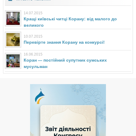
14.07.2015
Кращі київські читці Корану: від малого до
великого
10.07.2015
Перевірте знання Корану на конкурсі!
16.06.2015
Коран — постійний супутник сумських
мусульман