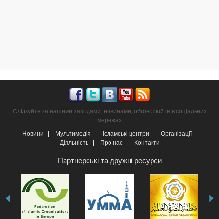
Слідкуйте за нашими заходами, новинами, обговорюйте в соціальних
мережах
Новини
Мультимедія
Ісламські центри
Організації
Діяльність
Про нас
Контакти
Партнерські та дружні ресурси