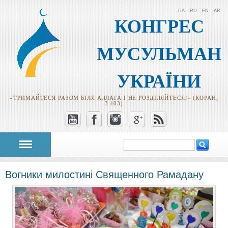
UA
RU
EN
AR
КОНГРЕС
МУСУЛЬМАН
УКРАЇНИ
«ТРИМАЙТЕСЯ РАЗОМ БІЛЯ АЛЛАГА І НЕ РОЗДІЛЯЙТЕСЯ!» (КОРАН,
3:103)
Пошук
Пошукова
форма
Вогники милостині Священного Рамадану