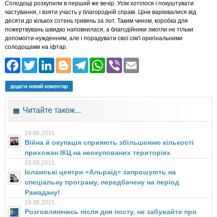
Солодощі розкупили в перший же вечір. Усім хотілося і покуштувати
частування, і взяти участь у благородній справі. Ціни варіювалися від
десяти до кількох сотень гривень за лот. Таким чином, коробка для
пожертвувань швидко наповнилася, а благодійники змогли не тільки
допомогти нужденним, але і порадувати свої сім'ї оригінальними
солодощами на іфтар.
Facebook
Twitter
LinkedIn
Blogger
Telegram
WhatsApp
Viber
Email
додати новий коментар
Читайте також...
24.06.2015
Війна й окупація сприяють збільшенню кількості
прихожан ІКЦ на неокупованих територіях
23.06.2015
Ісламські центри «Альраід» запрошують на
спеціальну програму, передбачену на період
Рамадану!
18.06.2015
Розговляючись після дня посту, не забувайте про