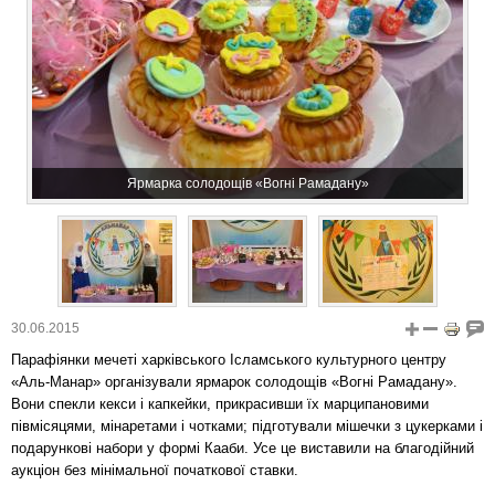
Ярмарка солодощів «Вогні Рамадану»
30.06.2015
Парафіянки мечеті харківського Ісламського культурного центру
«Аль-Манар» організували ярмарок солодощів «Вогні Рамадану».
Вони спекли кекси і капкейки, прикрасивши їх марципановими
півмісяцями, мінаретами і чотками; підготували мішечки з цукерками і
подарункові набори у формі Кааби. Усе це виставили на благодійний
аукціон без мінімальної початкової ставки.