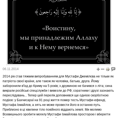
06.11.2014
2014 рік став тяжким випробуванням для Мустафи Джемілєва не тільки як
патріота своєї країни, але також як чоловіка, батька, друга. Йому
заборонили в'їзд до Криму на 5 років; з дружиною не бачився з літа; сина
викрали російські спецслужби і вивезли до РФ; соратники і друзі зазнають
переслідувань... Тепер цей перелік доповнився ще однією скорботною
подією: у Бахчисараї на 91 році життя помер тесть Мустафи-ефенді,
Мустафа Ізмайлов, а зять не може провести його в останню путь.
Приблизно в ці хвилини тіло покійного віддають землі. Ми молимо
Всевишнього зробити могилу Мустафи Ізмайлова просторою і вберегти