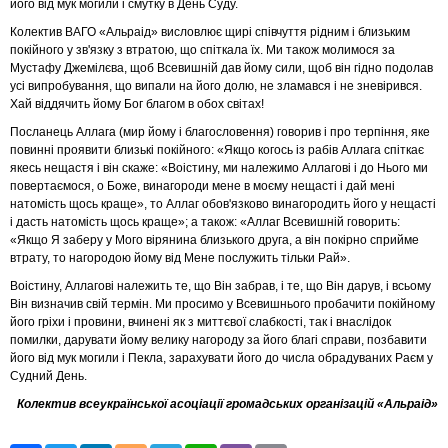
його від мук могили і смутку в День Суду.
Колектив ВАГО «Альраід» висловлює щирі співчуття рідним і близьким
покійного у зв'язку з втратою, що спіткала їх. Ми також молимося за
Мустафу Джемілєва, щоб Всевишній дав йому сили, щоб він гідно подолав
усі випробування, що випали на його долю, не зламався і не зневірився.
Хай віддячить йому Бог благом в обох світах!
Посланець Аллага (мир йому і благословення) говорив і про терпіння, яке
повинні проявити близькі покійного: «Якщо когось із рабів Аллага спіткає
якесь нещастя і він скаже: «Воістину, ми належимо Аллагові і до Нього ми
повертаємося, о Боже, винагороди мене в моєму нещасті і дай мені
натомість щось краще», то Аллаг обов'язково винагородить його у нещасті
і дасть натомість щось краще»; а також: «Аллаг Всевишній говорить:
«Якщо Я заберу у Мого вірянина близького друга, а він покірно сприйме
втрату, то нагородою йому від Мене послужить тільки Рай».
Воістину, Аллагові належить те, що Він забрав, і те, що Він дарув, і всьому
Він визначив свій термін. Ми просимо у Всевишнього пробачити покійному
його гріхи і провини, вчинені як з миттєвої слабкості, так і внаслідок
помилки, дарувати йому велику нагороду за його благі справи, позбавити
його від мук могили і Пекла, зарахувати його до числа обрадуваних Раєм у
Судний День.
Колектив всеукраїнської асоціації громадських організацій «Альраід»