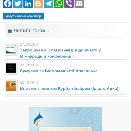
Facebook
Twitter
LinkedIn
Blogger
Telegram
WhatsApp
Viber
Email
додати новий коментар
Читайте також...
27.10.2014
Запрошуємо ісламознавців до участі у
Міжнародній конференції!
22.10.2014
Сумуємо за імамом мечеті Алчевська
03.10.2014
Вітаємо зі святом Курбан-Байрам (Ід аль-Адха)!