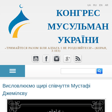
UA
RU
EN
AR
КОНГРЕС
МУСУЛЬМАН
УКРАЇНИ
«ТРИМАЙТЕСЯ РАЗОМ БІЛЯ АЛЛАГА І НЕ РОЗДІЛЯЙТЕСЯ!» (КОРАН,
3:103)
Пошук
Пошукова
форма
Висловлюємо щирі співчуття Мустафі
Джемілєву