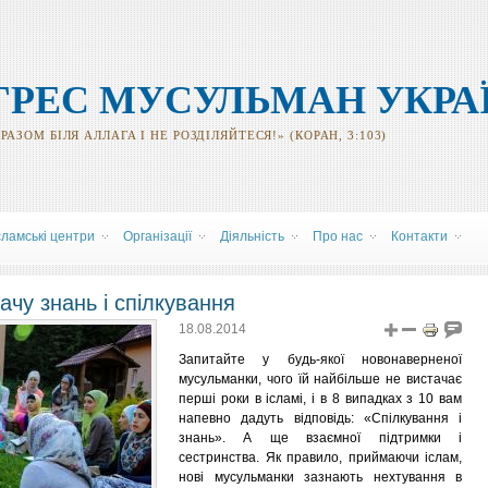
ГРЕС МУСУЛЬМАН УКРА
АЗОМ БІЛЯ АЛЛАГА І НЕ РОЗДІЛЯЙТЕСЯ!» (КОРАН, 3:103)
сламські центри
Організації
Діяльність
Про нас
Контакти
чу знань і спілкування
18.08.2014
Запитайте у будь-якої новонаверненої
мусульманки, чого їй найбільше не вистачає
перші роки в ісламі, і в 8 випадках з 10 вам
напевно дадуть відповідь: «Спілкування і
знань». А ще взаємної підтримки і
сестринства. Як правило, приймаючи іслам,
нові мусульманки зазнають нехтування в