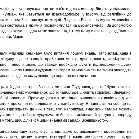
сферу, яка панувала протягом п’яти днів семінару. Дівчата усвідомили і
 «умма», яке базується на взаємодопомозі у всьому, від релігійних до
вати серед близьких духом людей. Я вдячна Всевишньому за можливість
овими сестрами, з якими я познайомилася на цьому семінарі. За допомогою
віді на актуальні для мене запитання, і тому можу сказати, що від’їжджаю
асниць Марія.
вали учасниці семінару, було питання пошуку знань. Наприклад, Хава з
людину, що не володіє арабською мовою, дуже цікавить, як відрізняти
ірної. Тепер я знаю, що завжди необхідно шукати підтвердження думки
ю Всевишньому і нашим чудовим лекторам за можливість не тільки оволодіти
авленні від певних сумнівів, що переповнювали мене».
ь, а й для лекторів. За словами Ірини Грудінової, для неї було важливо
овонавернених мусульманок; що їх найбільше цікавить і хвилює: «Звичайно,
ної практики. Причому, дівчата не тільки виявляли активність під час
вили прохання не залишати їх у майбутньому. Я навіть взяла собі це на
онах. Приїжджати до них із лекціями, наприклад, якщо вони самі не можуть
ауважили, що київські мусульманки більш організовані й крокують попереду
ає у тому, щоб ділитися цими знаннями заради Всевишнього».
часниць семінару, захід є успішним, адже організований і проведений на
зних міст, різних вікових категорій і видів діяльності, дуже швидко