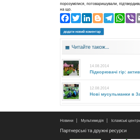
порозумілися, потоваришували, підтвердив
на що.
Facebook
Twitter
LinkedIn
Blogger
Teleg
Wh
додати новий коментар
Читайте також...
14.08.2014
Підкорювачі гір: акт
12.08.2014
Нові мусульманки в За
Новини
Мультимедія
Ісламські центр
Партнерські та дружні ресурси