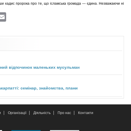
ши хадис пророка про те, що ісламська громада — єдина. Незважаючи ні
ram
atsApp
Viber
Email
ивний відпочинок маленьких мусульман
карпатті: семінар, знайомства, плани
и
Організації
Діяльність
Про нас
Контакти