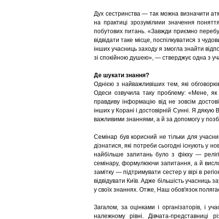
Дух сестринства — так можна визначити атмо
на практиці зрозумілиии значення поняття
побутових питань. «Завжди приємно перебу
відвідати таке місце, поспілкуватися з чуд
інших учасниць заходу я змогла знайти відпо
зі спокійною душею», — стверджує одна з уч
Де шукати знання?
Однією з найважливіших тем, які обговорю
Одеси озвучила таку проблему: «Мене, як 
правдиву інформацію від не зовсім достов
інших у Корані і достовірній Сунні. Я дяку
важливими знаннями, а й за допомогу у позб
Семінар був корисний не тільки для учасниц
дізнатися, які потреби сьогодні існують у н
найбільше запитань було з фікху — релігій
семінару, формулюючи запитання, а й висло
замітку — підтримувати сестер у вірі в регі
відвідувати Київ. Адже більшість учасниць з
у своїх знаннях. Отже, Наш обов'язок поляг
Загалом, за оцінками і організаторів, і у
належному рівні. Дівчата-представниці рі