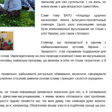
звичному для них суспільстві. І, на жаль, не
кожна може з цим впоратися самостійно.
Саме тому ВАГО «Альраід» щорічно
організовує жіночі культурно-просвітницькі
семінари. Цього разу учасницями заходу
були новонавернені мусульманки не тільки з
усієї України, але також з Білорусі.
Семінар, що проводиться в одному з
наймальовничіших куточків України —
Закарпатті, став справжнім подарунком для
ли іслам. Окрім відпочинку на лоні природи в компанії таких же мусульманок,
нсивну навчальну програму, що включає в себе не тільки теоретичні, а й
я правильно здійснювати ритуальне обмивання, молитися; сформували
шлюбних стосунків; вивчили основи ісламу і принцип «золотої середини».
ни, не тільки інформація виявилася корисною для неї, а й спілкування
з дівчатами-мусульманками, з якими можна обговорити свої проблеми,
осто чудово провести час. На мою думку, такі семінари дуже корисні,
му, як я, наприклад. Обов'язково візьму участь в подібному заході ще раз.