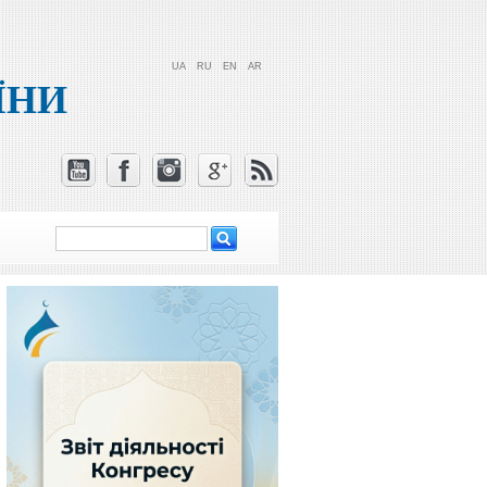
UA
RU
EN
AR
ЇНИ
Пошук
Пошукова
форма