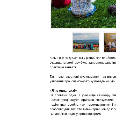
більш ніж 20 дівчат, які у різний час прийня
учасницям семінару було запропоновано інте
практичні заняття.
Так, новонавернені мусульманки навчилис
уявлення про ісламську етику поведінки і до
«Я не одна така!»
За словами однієї з учасниць семінару Ні
насамперед: «Дуже приємно спілкуватися 
поділитися особистими переживаннями і пр
особливо для тих, хто тільки прийшов до ісла
Висловлюю подяку організаторам».