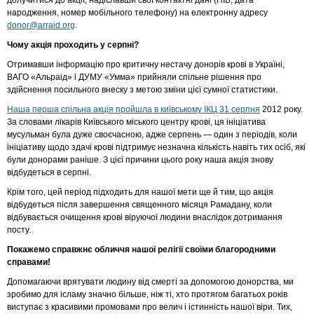
долучитися до акції, надіславши свої контактні дані (ПІБ, дата
народження, номер мобільного телефону) на електронну адресу
donor@arraid.org
.
Чому акція проходить у серпні?
Отримавши інформацію про критичну нестачу донорів крові в Україні,
ВАГО «Альраід» і ДУМУ «Умма» прийняли спільне рішення про
здійснення посильного внеску з метою зміни цієї сумної статистики.
Наша перша спільна акція пройшла в київському ІКЦ 31 серпня
2012 року.
За словами лікарів Київського міського центру крові, ця ініціатива
мусульман була дуже своєчасною, адже серпень — один з періодів, коли
ініціативу щодо здачі крові підтримує незначна кількість навіть тих осіб, які
були донорами раніше. З цієї причини цього року наша акція знову
відбудеться в серпні.
Крім того, цей період підходить для нашої мети ще й тим, що акція
відбудеться після завершення священного місяця Рамадану, коли
відбувається очищення крові віруючої людини внаслідок дотримання
посту.
Покажемо справжнє обличчя нашої релігії своїми благородними
справами!
Допомагаючи врятувати людину від смерті за допомогою донорства, ми
зробимо для ісламу значно більше, ніж ті, хто протягом багатьох років
виступає з красивими промовами про велич і істинність нашої віри. Тих,