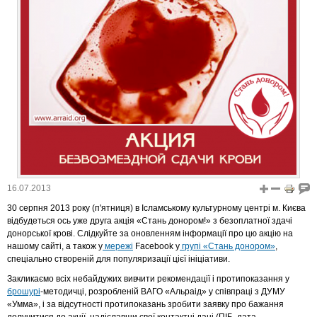
16.07.2013
30 серпня 2013 року (п'ятниця) в Ісламському культурному центрі м. Києва
відбудеться ось уже друга акція «Стань донором!» з безоплатної здачі
донорської крові. Слідкуйте за оновленням інформації про цю акцію на
нашому сайті, а також
у
мережі
Facebook у
групі «Стань донором»
,
спеціально створеній для популяризації цієї ініціативи.
Закликаємо всіх небайдужих вивчити рекомендації і протипоказання у
брошурі
-методичці, розробленій ВАГО «Альраід» у співпраці з ДУМУ
«Умма», і за відсутності протипоказань зробити заявку про бажання