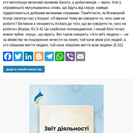
хто виголошує величаві промови багато, а доброчинців — мало. Але у
справжнього мусульманина слова, що йдуть від серця, завжди
підкріплюються добрими великими справами. Пам'ятаєте, як Всевишній
Аллаг запитує нас у Корані: «О віряни! Чому ви говорите те, чого самі не
робите? Великою є ненависть Аллага до того, що ви говорите те, чого не
робите» [Коран, 61:3-4]. Це серйозне попередження, і нехай його почує
кожне чуйне серце, що вірить. Він також говорить: «Хто вб'є людину — не
за вбивство чи поширення нечестя на землі, той наче вбив усіх людей, а
хто збереже життя людині, той наче збереже життя всім людям» [5:32].
Facebook
Twitter
LinkedIn
Blogger
Telegram
WhatsApp
Viber
Email
додати новий коментар