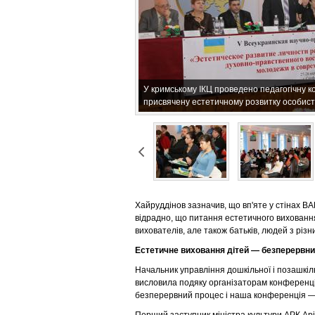
У кримському ІКЦ проведено педагогічну 
присвячену естетичному розвитку особист
Хайруддінов зазначив, що вп'яте у стінах В
відрадно, що питання естетичного виховання
вихователів, але також батьків, людей з різ
Естетичне виховання дітей — безперервни
Начальник управління дошкільної і позашкіль
висловила подяку організаторам конференці
безперервний процес і наша конференція — 