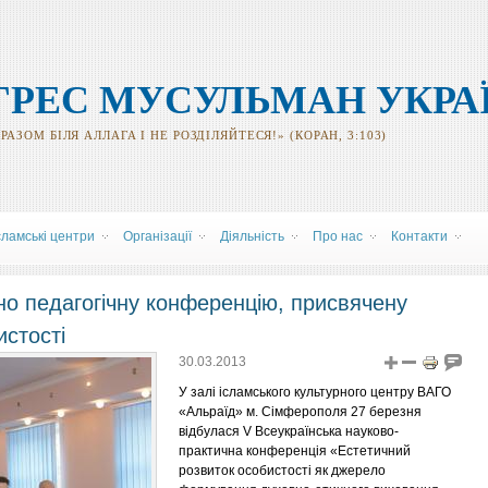
ГРЕС МУСУЛЬМАН УКРА
АЗОМ БІЛЯ АЛЛАГА І НЕ РОЗДІЛЯЙТЕСЯ!» (КОРАН, 3:103)
сламські центри
Організації
Діяльність
Про нас
Контакти
о педагогічну конференцію, присвячену
истості
30.03.2013
У залі ісламського культурного центру ВАГО
«Альраїд» м. Сімферополя 27 березня
відбулася V Всеукраїнська науково-
практична конференція «Естетичний
розвиток особистості як джерело