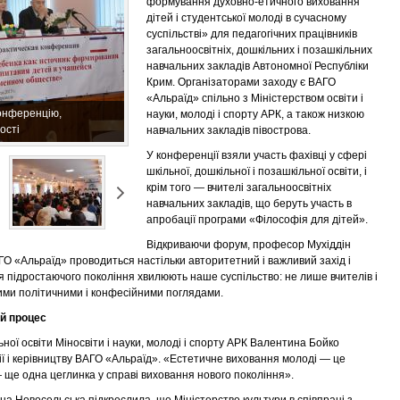
формування духовно-етичного виховання
дітей і студентської молоді в сучасному
суспільстві» для педагогічних працівників
загальноосвітніх, дошкільних і позашкільних
навчальних закладів Автономної Республіки
Крим. Організаторами заходу є ВАГО
«Альраїд» спільно з Міністерством освіти і
конференцію,
науки, молоді і спорту АРК, а також низкою
ості
навчальних закладів півострова.
У конференції взяли участь фахівці у сфері
шкільної, дошкільної і позашкільної освіти, і
крім того — вчителі загальноосвітніх
навчальних закладів, що беруть участь в
апробації програми «Філософія для дітей».
Відкриваючи форум, професор Мухіддін
АГО «Альраїд» проводиться настільки авторитетний і важливий захід і
 підростаючого покоління хвилюють наше суспільство: не лише вчителів і
ними політичними і конфесійними поглядами.
й процес
ної освіти Міносвіти і науки, молоді і спорту АРК Валентина Бойко
ї і керівництву ВАГО «Альраїд». «Естетичне виховання молоді — це
ще одна цеглинка у справі виховання нового покоління».