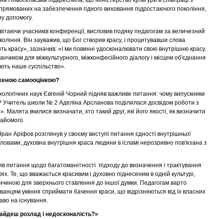
на Новосельська підкреслила, що Міністерство культури в співпраці з
спрямованих на забезпечення гідного виховання підростаючого покоління,
ну допомогу.
ітаючи учасників конференції, висловив подяку педагогам за величезний
оління. Він зауважив, що Бог створив красу, і процитувавши слова
ь красу», зазначив: «І ми повинні удосконалювати свою внутрішню красу.
нчиком для міжкультурного, міжконфесійного діалогу і місцем об'єднання
юють наше суспільство».
женою самооцінкою?
хологічних наук Євгеній Чорний підняв важливе питання: чому випускники
 Учитель школи № 2 Аделіна Арсланова поділилася досвідом роботи з
 Малята вчилися визначати, хто такий друг, які його якості, як визначити
найомого.
йран Аріфов розглянув у своєму виступі питання єдності внутрішньої
 словами, духовна внутрішня краса людини в ісламі нерозривно пов'язана з
ив питання щодо багатоманітності підходу до визначення і трактування
гіях. Те, що вважається красивим і духовно піднесеним в одній культурі,
причиною для зверхнього ставлення до іншої думки. Педагогам варто
ванцям уміння сприймати бачення краси, що відрізняються від їх власних
аво на існування.
знайдеш розлад і недосконалість?»