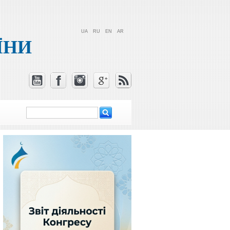
UA
RU
EN
AR
ЇНИ
Пошук
Пошукова
форма