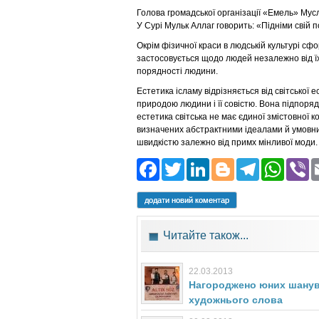
Голова громадської організації «Емель» Мусл
У Сурі Мульк Аллаг говорить: «Підніми свій 
Окрім фізичної краси в людській культурі сф
застосовується щодо людей незалежно від їх в
порядності людини.
Естетика ісламу відрізняється від світської 
природою людини і її совістю. Вона підпорядк
естетика світська не має єдиної змістовної к
визначених абстрактними ідеалами й умовним
швидкістю залежно від примх мінливої моди.
Facebook
Twitter
LinkedIn
Blogger
Teleg
Wh
додати новий коментар
Читайте також...
22.03.2013
Нагороджено юних шанува
художнього слова