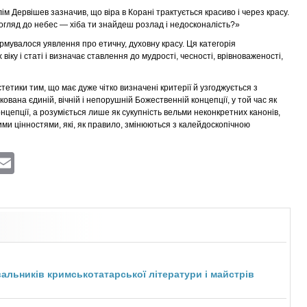
ім Дервішев зазначив, що віра в Корані трактується красиво і через красу.
погляд до небес — хіба ти знайдеш розлад і недосконалість?»
ормувалося уявлення про етичну, духовну красу. Ця категорія
іку і статі і визначає ставлення до мудрості, чесності, врівноваженості,
естетики тим, що має дуже чітко визначені критерії й узгоджується з
ована єдиній, вічній і непорушній Божественній концепції, у той час як
онцепції, а розуміється лише як сукупність вельми неконкретних канонів,
и цінностями, які, як правило, змінюються з калейдоскопічною
ram
atsApp
Viber
Email
льників кримськотатарської літератури і майстрів