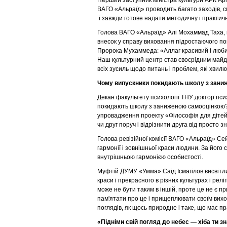
Перший заступник міністра культури АРК Арі
ВАГО «Альраїд» проводить багато заходів, 
і завжди готове надати методичну і практич
Голова ВАГО «Альраїд» Алі Мохаммад Таха, в
внесок у справу виховання підростаючого пок
Пророка Мухаммеда: «Аллаг красивий і любит
Наш культурний центр став своєрідним майда
всіх зусиль щодо питань і проблем, які хвил
Чому випускники покидають школу з зани
Декан факультету психології ТНУ доктор пси
покидають школу з заниженою самооцінкою?
упровадження проекту «Філософія для дітей».
чи друг поруч і відрізнити друга від просто з
Голова ревізійної комісії ВАГО «Альраїд» Се
гармонії і зовнішньої краси людини. За його
внутрішньою гармонією особистості.
Муфтій ДУМУ «Умма» Саід Ісмагілов висвітл
краси і прекрасного в різних культурах і релі
може не бути таким в іншій, проте це не є 
пам'ятати про це і прищеплювати своїм вихо
поглядів, як щось природне і таке, що має пр
«Підніми свій погляд до небес — хіба ти 