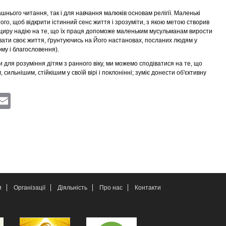
нього читання, так і для навчання малюків основам релігії. Маленькі
того, щоб відкрити істинний сенс життя і зрозуміти, з якою метою створив
є щиру надію на те, що їх праця допоможе маленьким мусульманам вирости
увати своє життя, ґрунтуючись на Його настановах, посланих людям у
му і благословення).
 для розуміння дітям з ранного віку, ми можемо сподіватися на те, що
сильнішим, стійкішим у своїй вірі і поклонінні; зуміє донести об'єктивну
ram
atsApp
Viber
Email
и
Організації
Діяльність
Про нас
Контакти