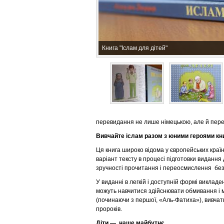
Книга "Іслам для дітей"
перевидання не лише німецькою, але й пере
Вивчайте іслам разом з юними героями кн
Ця книга широко відома у європейських країна
варіант тексту в процесі підготовки виданн
зручності прочитання і переосмислення без
У виданні в легкій і доступній формі виклад
можуть навчитися здійснювати обмивання і м
(починаючи з першої, «Аль-Фатиха»), вивчать
пророків.
Діти — наше майбутнє