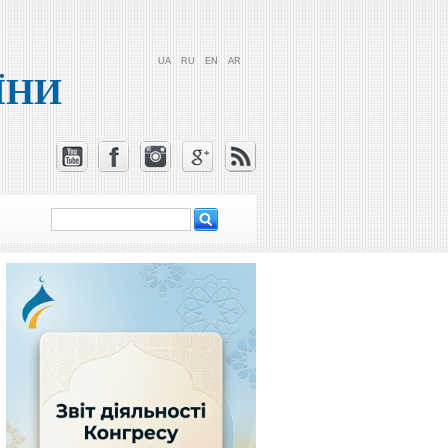
UA
RU
EN
AR
ЇНИ
Пошук
Пошукова
форма