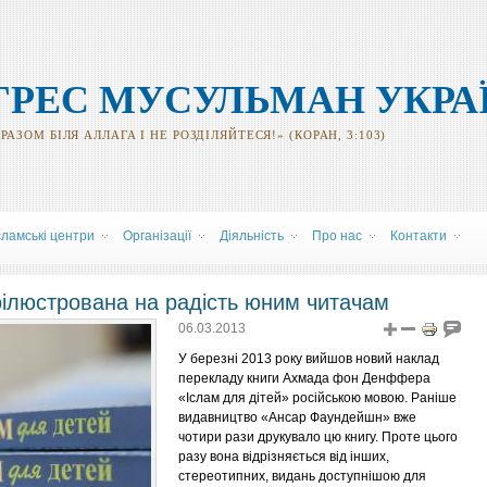
ГРЕС МУСУЛЬМАН УКРА
АЗОМ БІЛЯ АЛЛАГА І НЕ РОЗДІЛЯЙТЕСЯ!» (КОРАН, 3:103)
сламські центри
Організації
Діяльність
Про нас
Контакти
роілюстрована на радість юним читачам
06.03.2013
У березні 2013 року вийшов новий наклад
перекладу книги Ахмада фон Денффера
«
Іслам для дітей
»
російською мовою. Раніше
видавництво
«
Ансар Фаундейшн
»
вже
чотири рази друкувало цю книгу. Проте цього
разу вона відрізняється від інших,
стереотипних, видань доступнішою для