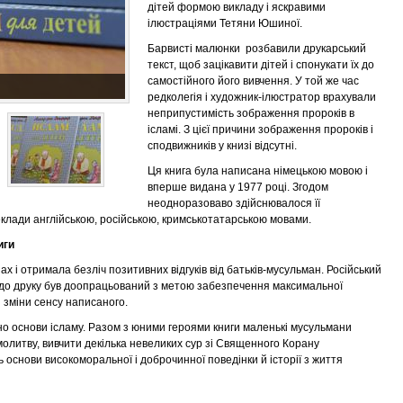
дітей формою викладу і яскравими
ілюстраціями Тетяни Юшиної.
Барвисті малюнки розбавили друкарський
текст, щоб зацікавити дітей і спонукати їх до
самостійного його вивчення. У той же час
редколегія і художник-ілюстратор врахували
неприпустимість зображення пророків в
ісламі. З цієї причини зображення пророків і
сподвижників у книзі відсутні.
Ця книга була написана німецькою мовою і
вперше видана у 1977 році. Згодом
неодноразоваво здійснювалося її
клади англійською, російською, кримськотатарською мовами.
иги
х і отримала безліч позитивних відгуків від батьків-мусульман. Російський
я до друку був доопрацьований з метою забезпечення максимальної
 зміни сенсу написаного.
ено основи ісламу. Разом з юними героями книги маленькі мусульмани
олитву, вивчити декілька невеликих сур зі Священного Корану
 основи високоморальної і доброчинної поведінки й історії з життя