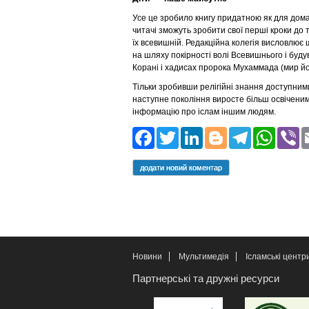
Усе це зробило книгу придатною як для домаш
читачі зможуть зробити свої перші кроки до 
їх всевишній. Редакційна колегія висловлю
на шляху покірності волі Всевишнього і буд
Корані і хадисах пророка Мухаммада (мир йо
Тільки зробивши релігійні знання доступними
наступне покоління виросте більш освіченим, 
інформацію про іслам іншим людям.
Facebook
Twitter
LinkedIn
Blogger
Teleg
Wh
додати новий коментар
Новини
Мультимедія
Ісламські центр
Партнерські та дружні ресурси