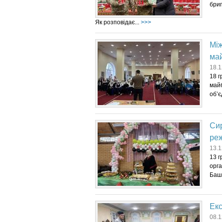
бриг
Як розповідає...
>>>
Між
ма
18.1
18 г
майб
об’є
Сир
ре
13.1
13 г
орга
Баша
Екс
08.1