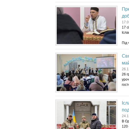
Пре
доб
17.0
17 с
Ісла
Під 
Св
май
26.1
26 г
уроч
гост
Ісл
под
24.1
В Од
120 