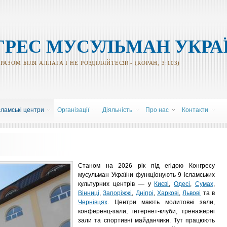
ГРЕС МУСУЛЬМАН УКРА
АЗОМ БІЛЯ АЛЛАГА І НЕ РОЗДІЛЯЙТЕСЯ!» (КОРАН, 3:103)
сламські центри
Організації
Діяльність
Про нас
Контакти
Станом на 2026 рік під егідою Конгресу
мусульман України функціонують 9 ісламських
культурних центрів — у
Києві
,
Одесі
,
Сумах
,
Вінниці
,
Запоріжжі
,
Дніпрі
,
Харкові
,
Львові
та в
Чернівцях
. Центри мають молитовні зали,
конференц-зали, інтернет-клуби, тренажерні
зали та спортивні майданчики. Тут працюють