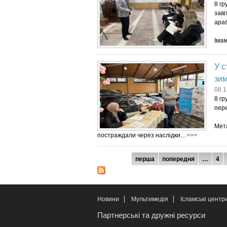
8 гр
заві
араб
Імам
У с
зим
08.1
8 гр
пере
Мета
постраждали через наслідки...
>>>
Сторінки
перша
попередня
…
4
Новини
Мультимедія
Ісламські центр
Партнерські та дружні ресурси