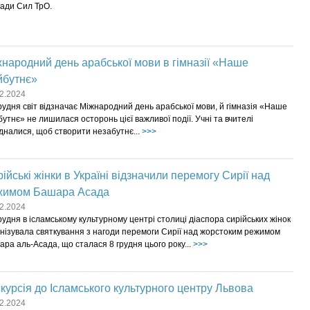
ади Сил ТрО.
народний день арабської мови в гімназії «Наше
йбутнє»
2.2024
рудня світ відзначає Міжнародний день арабської мови, й гімназія «Наше
утнє» не лишилася осторонь цієї важливої події. Учні та вчителі
дналися, щоб створити незабутнє...
>>>
ійські жінки в Україні відзначили перемогу Сирії над
жимом Башара Асада
2.2024
рудня в ісламському культурному центрі столиці діаспора сирійських жінок
нізувала святкування з нагоди перемоги Сирії над жорстоким режимом
ра аль-Асада, що сталася 8 грудня цього року...
>>>
курсія до Ісламського культурного центру Львова
2.2024