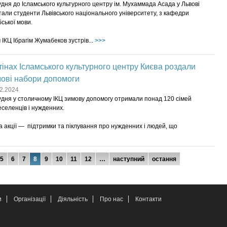
удня до Ісламського культурного центру ім. Мухаммада Асада у Львові
тали студенти Львівського національного університету, з кафедри
ської мови.
 ІКЦ Ібрагім Жумабеков зустрів...
>>>
тінах Ісламського культурного центру Києва роздали
ові набори допомоги
2.2024
удня у столичному ІКЦ зимову допомогу отримали понад 120 сімей
селенців і нужденних.
 акції — підтримки та піклування про нужденних і людей, що
5
6
7
8
9
10
11
12
…
наступний
остання
и
Організації
Діяльність
Про нас
Контакти