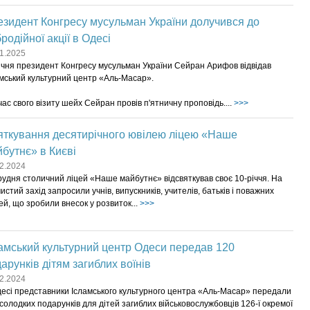
зидент Конгресу мусульман України долучився до
родійної акції в Одесі
1.2025
ічня президент Конгресу мусульман України Сейран Арифов відвідав
мський культурний центр «Аль-Масар».
час свого візиту шейх Сейран провів п'ятничну проповідь....
>>>
яткування десятирічного ювілею ліцею «Наше
бутнє» в Києві
2.2024
рудня столичний ліцей «Наше майбутнє» відсвяткував своє 10-річчя. На
истий захід запросили учнів, випускників, учителів, батьків і поважних
ей, що зробили внесок у розвиток...
>>>
амський культурний центр Одеси передав 120
арунків дітям загиблих воїнів
2.2024
есі представники Ісламського культурного центра «Аль-Масар» передали
солодких подарунків для дітей загиблих військовослужбовців 126-ї окремої