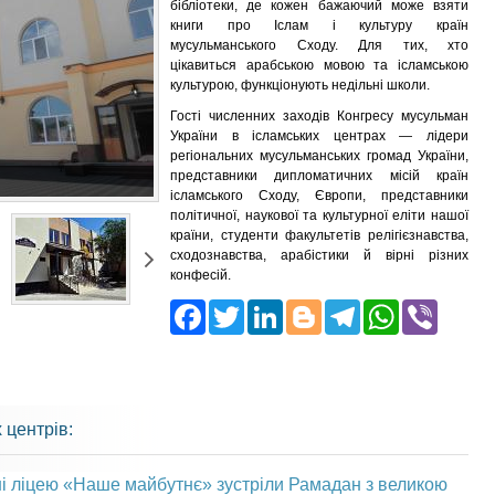
бібліотеки, де кожен бажаючий може взяти
книги про Іслам і культуру країн
мусульманського Сходу. Для тих, хто
цікавиться арабською мовою та ісламською
культурою, функціонують недільні школи.
Гості численних заходів Конгресу мусульман
України в ісламських центрах — лідери
регіональних мусульманських громад України,
представники дипломатичних місій країн
ісламського Сходу, Європи, представники
політичної, наукової та культурної еліти нашої
країни, студенти факультетів релігієзнавства,
сходознавства, арабістики й вірні різних
конфесій.
Facebook
Twitter
LinkedIn
Blogger
Telegra
What
Vib
 центрів:
і ліцею «Наше майбутнє» зустріли Рамадан з великою