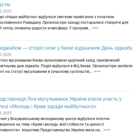
істю
2.2025
цеї «Наше майбутнє» відбулося святкове привітання з початком
ословенного Рамадану. Організатори заходу постаралися створити для
й теплу, сповнену радости атмосферу. У програмі...
>>>
хіджабом — історії сили: у Києві відзначили День хіджабу
2.2025
того мусульманки Києва організували щорічний захід, присвячений
вітньому дню хіджаба. Подія відбулася в ІКЦ Києва. Організатори зробили
нт на статусі мусульманки в сучасному суспільстві,...
>>>
дставниця Ліги мусульманок України взяла участь у
лозі «Молодь і Крим заради майбутнього»
1.2025
ічня у Всеукраїнському молодіжному центрі відбулося пілотне
ворення на тему «Крим і молодь: візії стійкости та цінності
тованости». Ініціатива Представництва України мала на...
>>>