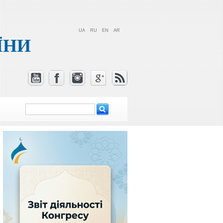
UA
RU
EN
AR
ЇНИ
Пошук
Пошукова
форма