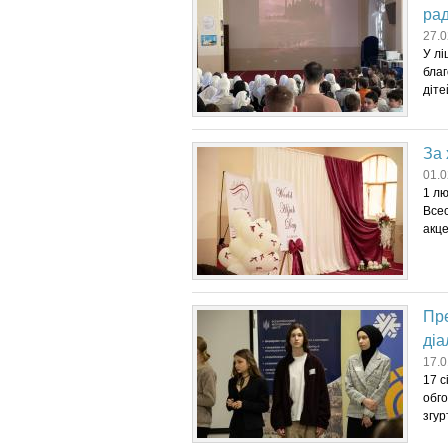
рад
27.0
У лі
благ
діте
За 
01.0
1 лю
Всес
акце
Пре
діа
17.0
17 с
обго
згур