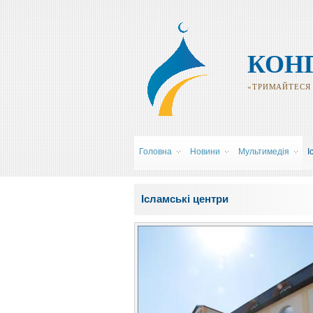
КОН
«ТРИМАЙТЕСЯ Р
Головна
Новини
Мультимедія
І
Ви є тут
Ісламські центри