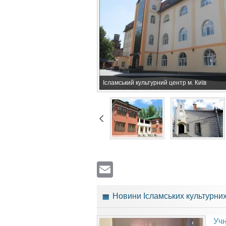
Ісламський культурний центр м. Київ
Email
Новини Ісламських культурних
Учн