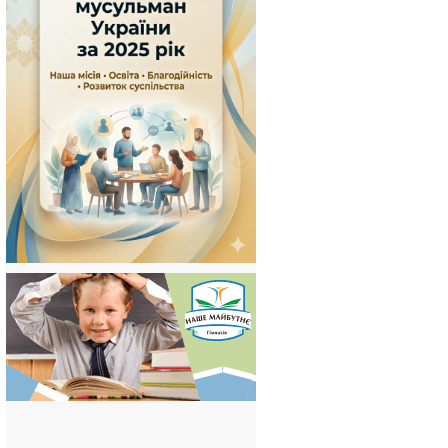
m
sApp
er