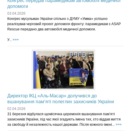
Конгрес передав парамедикам автомобілі медичної
допомоги
03.04.2026
Конгрес мусульман України спільно з ДУМУ «Умма» успішно
реалізував черговий проект допомоги фронту: парамедикам з ASAP
Rescue передано два автомобілі медичної допомоги.
У...
>>>
Директор ІКЦ «Аль-Масар» долучився до
вшанування пам’яті полеглих захисників України
02.04.2026
31 березня відбулася щомісячна церемонія вшанування пам’яті
захисників України, під час якої згадують імена тих, хто віддав життя
за свободу й незалежність нашої держави. Після кожного імені...
>>>