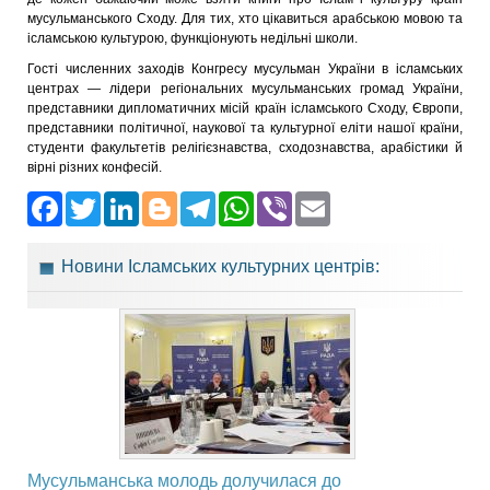
мусульманського Сходу. Для тих, хто цікавиться арабською мовою та
ісламською культурою, функціонують недільні школи.
Гості численних заходів Конгресу мусульман України в ісламських
центрах — лідери регіональних мусульманських громад України,
представники дипломатичних місій країн ісламського Сходу, Європи,
представники політичної, наукової та культурної еліти нашої країни,
студенти факультетів релігієзнавства, сходознавства, арабістики й
вірні різних конфесій.
Facebook
Twitter
LinkedIn
Blogger
Telegram
WhatsApp
Viber
Email
Новини Ісламських культурних центрів:
Мусульманська молодь долучилася до