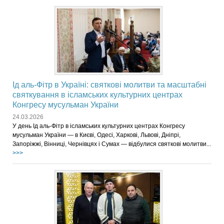
Ід аль-Фітр в Україні: святкові молитви та масштабні
святкування в ісламських культурних центрах
Конгресу мусульман України
24.03.2026
У день Ід аль-Фітр в ісламських культурних центрах Конгресу
мусульман України — в Києві, Одесі, Харкові, Львові, Дніпрі,
Запоріжжі, Вінниці, Чернівцях і Сумах — відбулися святкові молитви...
>>>