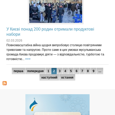
У Києві понад 200 родин отримали продуктові
набори
02.03.2026
Повномасштабна війна щодня випробовує столицю повітряними
тривогами та напругою. Проте саме в цих умовах мусульманська
громада Києва продовжує діяти — з відповідальністю, турботою та
готовністю...
>>>
Сторінки
перша
попередня
1
2
3
4
5
6
7
8
9
…
наступний
остання