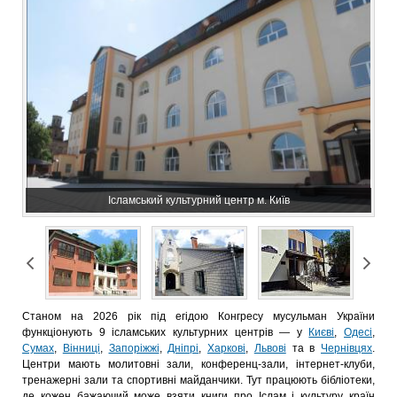
Ісламський культурний центр м. Київ
Станом на 2026 рік під егідою Конгресу мусульман України
функціонують 9 ісламських культурних центрів — у
Києві
,
Одесі
,
Сумах
,
Вінниці
,
Запоріжжі
,
Дніпрі
,
Харкові
,
Львові
та в
Чернівцях
.
Центри мають молитовні зали, конференц-зали, інтернет-клуби,
тренажерні зали та спортивні майданчики. Тут працюють бібліотеки,
де кожен бажаючий може взяти книги про Іслам і культуру країн