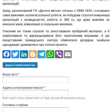
організацій.
Захід, організований ГО «Десяте квітня» спільно з УВКБ ООН, стосувався
таких важливих аспектів успішної роботи, як побудова стратегії комунікації
організацій з громадськістю, робота зі ЗМІ та, що дуже важливо за
нинішніх умов, комунікація в соціальних мережах.
Учасники не тільки слухали та занотовували пройдений матеріал, а й
закріплювали та відпрацьовували його практичними вправами. А ще
представники громадського сектору обмінялися досвідом, знайшли
однодумців і домовилися про спільні проекти.
Facebook
Twitter
LinkedIn
Blogger
Telegram
WhatsApp
Viber
Email
додати новий коментар
Ваше ім'я
*
Адреса електронної пошти
*
Вміст цього поля є приватним і не буде доступний широкому загалу.
Головна сторінка