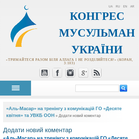
UA
RU
EN
AR
КОНГРЕС
МУСУЛЬМАН
УКРАЇНИ
«ТРИМАЙТЕСЯ РАЗОМ БІЛЯ АЛЛАГА І НЕ РОЗДІЛЯЙТЕСЯ!» (КОРАН,
3:103)
Пошук
Пошукова
форма
Ви є тут
«Аль-Масар» на тренінгу з комунікацій ГО «Десяте
квітня» та УВКБ ООН
» Додати новий коментар
Додати новий коментар
«Аль-Масар» на тренінгу з комунікацій ГО «Десяте