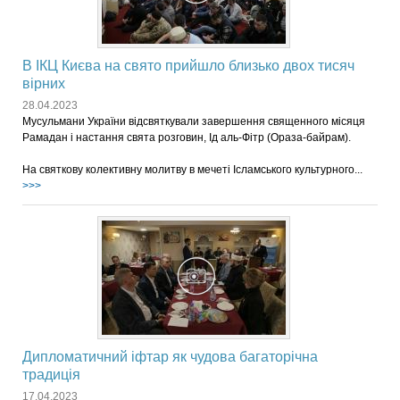
В ІКЦ Києва на свято прийшло близько двох тисяч
вірних
28.04.2023
Мусульмани України відсвяткували завершення священного місяця
Рамадан і настання свята розговин, Ід аль-Фітр (Ораза-байрам).
На святкову колективну молитву в мечеті Ісламського культурного...
>>>
Дипломатичний іфтар як чудова багаторічна
традиція
17.04.2023