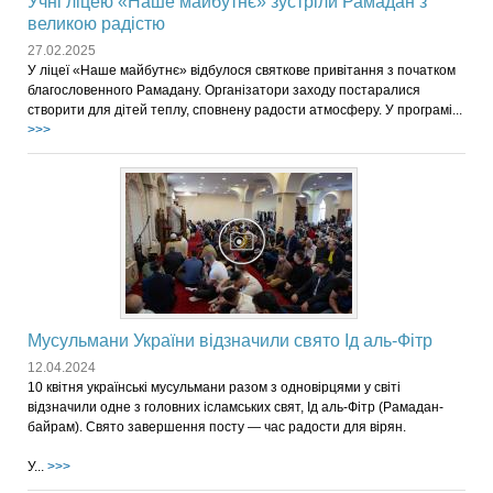
Учні ліцею «Наше майбутнє» зустріли Рамадан з
великою радістю
27.02.2025
У ліцеї «Наше майбутнє» відбулося святкове привітання з початком
благословенного Рамадану. Організатори заходу постаралися
створити для дітей теплу, сповнену радости атмосферу. У програмі...
>>>
Мусульмани України відзначили свято Ід аль-Фітр
12.04.2024
10 квітня українські мусульмани разом з одновірцями у світі
відзначили одне з головних ісламських свят, Ід аль-Фітр (Рамадан-
байрам). Свято завершення посту — час радости для вірян.
У...
>>>