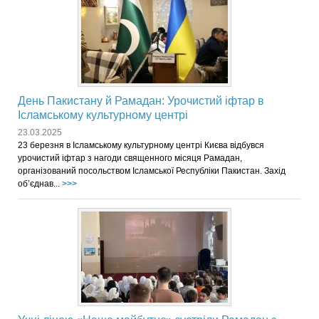
День Пакистану й Рамадан: Урочистий іфтар в
Ісламському культурному центрі
23.03.2025
23 березня в Ісламському культурному центрі Києва відбувся
урочистий іфтар з нагоди священного місяця Рамадан,
організований посольством Ісламської Республіки Пакистан. Захід
об’єднав...
>>>