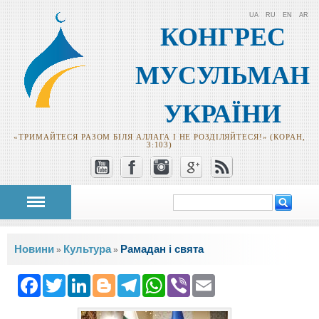
UA
RU
EN
AR
КОНГРЕС
МУСУЛЬМАН
УКРАЇНИ
«ТРИМАЙТЕСЯ РАЗОМ БІЛЯ АЛЛАГА І НЕ РОЗДІЛЯЙТЕСЯ!» (КОРАН,
3:103)
Пошук
Пошукова
форма
Ви є тут
Новини
Культура
Рамадан і свята
»
»
Facebook
Twitter
LinkedIn
Blogger
Telegram
WhatsApp
Viber
Email