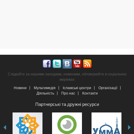
Слідкуйте за нашими заходами, новинами, обговорюйте в соціальних
мережах
Новини
Мультимедія
Ісламські центри
Організації
Діяльність
Про нас
Контакти
Партнерські та дружні ресурси