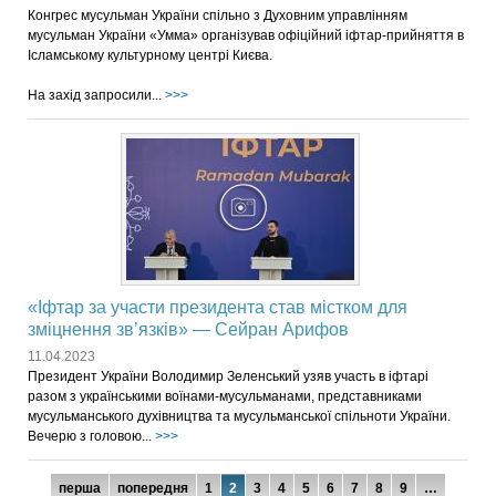
Конгрес мусульман України спільно з Духовним управлінням
мусульман України «Умма» організував офіційний іфтар-прийняття в
Ісламському культурному центрі Києва.
На захід запросили...
>>>
«Іфтар за участи президента став містком для
зміцнення зв’язків» — Сейран Арифов
11.04.2023
Президент України Володимир Зеленський узяв участь в іфтарі
разом з українськими воїнами-мусульманами, представниками
мусульманського духівництва та мусульманської спільноти України.
Вечерю з головою...
>>>
перша
попередня
1
2
3
4
5
6
7
8
9
…