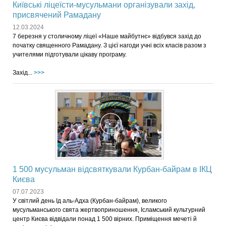
Київські ліцеїсти-мусульмани організували захід,
присвячений Рамадану
12.03.2024
7 березня у столичному ліцеї «Наше майбутнє» відбувся захід до
початку священного Рамадану. З цієї нагоди учні всіх класів разом з
учителями підготували цікаву програму.
Захід...
>>>
1 500 мусульман відсвяткували Курбан-байрам в ІКЦ
Києва
07.07.2023
У світлий день Ід аль-Адха (Курбан-байрам), великого
мусульманського свята жертвоприношення, Ісламський культурний
центр Києва відвідали понад 1 500 вірних. Приміщення мечеті й