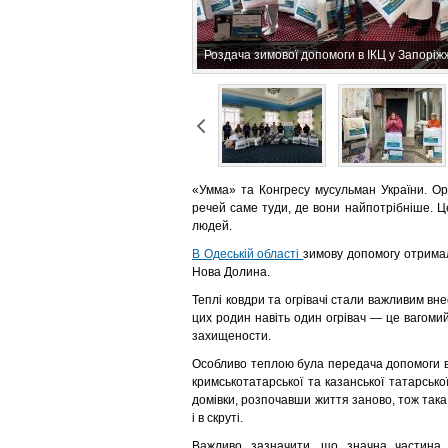
Роздача зимової допомоги в ІКЦ у Запоріжж
«Умма» та Конгресу мусульман України. Орга
речей саме туди, де вони найпотрібніше. Ц
людей.
В Од
еській області
зимову допомогу отримали
Нова Долина.
Теплі ковдри та огрівачі стали важливим вн
цих родин навіть один огрівач — це вагомий
захищености.
Особливо теплою була передача допомоги в 
кримськотатарської та казанської татарсько
домівки, розпочавши життя заново, тож така
і в скруті.
Важливо зазначити, що значна частина