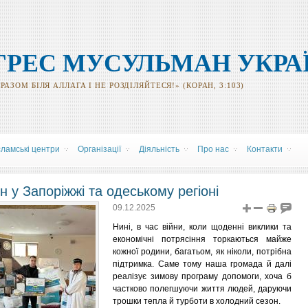
ГРЕС МУСУЛЬМАН УКРА
АЗОМ БІЛЯ АЛЛАГА І НЕ РОЗДІЛЯЙТЕСЯ!» (КОРАН, 3:103)
сламські центри
Організації
Діяльність
Про нас
Контакти
 у Запоріжжі та одеському регіоні
09.12.2025
Нині, в час війни, коли щоденні виклики та
економічні потрясіння торкаються майже
кожної родини, багатьом, як ніколи, потрібна
підтримка. Саме тому наша громада й далі
реалізує зимову програму допомоги, хоча б
частково полегшуючи життя людей, даруючи
трошки тепла й турботи в холодний сезон.