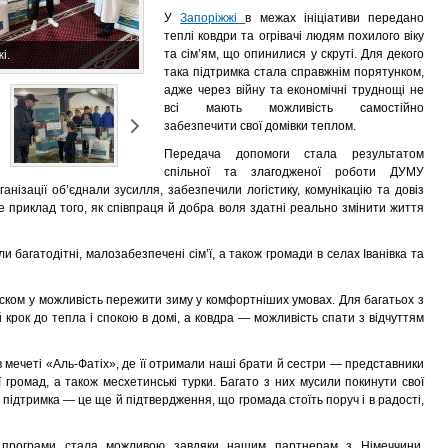
У
Запоріжжі
в межах ініціативи передано
теплі ковдри та огрівачі людям похилого віку
та сім’ям, що опинилися у скруті. Для декого
і.
така підтримка стала справжнім порятунком,
адже через війну та економічні труднощі не
всі мають можливість самостійно
забезпечити свої домівки теплом.
Передача допомоги стала результатом
спільної та злагодженої роботи ДУМУ
нізації об’єднали зусилля, забезпечили логістику, комунікацію та довіз
е приклад того, як співпраця й добра воля здатні реально змінити життя
 багатодітні, малозабезпечені сім’ї, а також громади в селах Іванівка та
еском у можливість пережити зиму у комфортніших умовах. Для багатьох з
 крок до тепла і спокою в домі, а ковдра — можливість спати з відчуттям
мечеті «Аль-Фатіх», де її отримали наші брати й сестри — представники
ї громад, а також месхетинські турки. Багато з них мусили покинути свої
 підтримка — це ще й підтвердження, що громада стоїть поруч і в радості,
 програми стала можливою завдяки нашим партнерам з Німеччини,