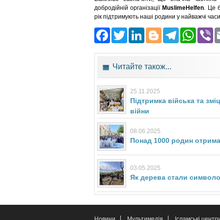
добродійній організації
MuslimeHelfen
. Це 
рік підтримують наші родини у найважчі часи
Facebook
Twitter
LinkedIn
Blogger
Teleg
Wh
Читайте також...
25.11.2025
Підтримка війська та змі
війни
08.06.2025
Понад 1000 родин отрима
03.05.2025
Як дерева стали символом
Новини
Мультимедія
Ісламські центр