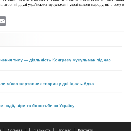
багаторічні друзі українських мусульман і українського народу, які з року в
.
ram
atsApp
Viber
Email
цнення тилу — діяльність Конгресу мусульман під час
ли мʼясо жертовних тварин у дні Ід аль-Адха
 надії, віри та боротьби за Україну
и
Організації
Діяльність
Про нас
Контакти