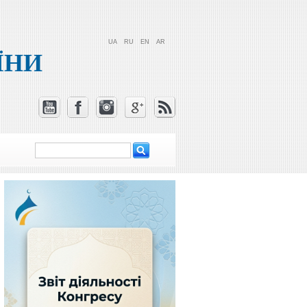
UA
RU
EN
AR
ЇНИ
Пошук
Пошукова
форма