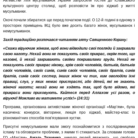
Активістки Ліги мусульманок України запросили гостей до ісламського
культурного центру столиці, щоб розповісти їм про хіджаб у житті
мусульманки.
Охочі почали збиратися ще перед початком події. О 12-й годині в одному з
просторих приміщень ІКЦ було вже досить багато жінок, мусульманок і
немусульманок.
Захід традиційно розпочався читанням аяту Священного Корану:
«Скажи віруючим жінкам, щоб вони відводили свої погляди й закривали
свою наготу. Нехай вони не показують своїх прикрас, окрім того, що
назовні, й нехай закривають своїми покривалами груди. Нехай не
показують своїх прикрас нікому, крім своїх чоловіків, батьків, батьків
своїх чоловіків, своїх синів, синів своїх чоловіків, своїх братів, синів
братів, синів своїх сестер, інших жінок чи тих, ким оволоділи їхні
правиці, слуг, у яких немає пристрасті, або дітей, які не знають
жіночої наготи; нехай вони не ходять так, щоб було відомо, які
прикраси вони приховують. Кайтеся перед Аллахом усі разом, о
віруючі! Можливо ви матимете успіх!» (24:31)
Програма, організована активістками жіночої організації «Мар’ям», була
насичена: конкурси, вікторини, лекція про хіджаб, майстер-клас із
різноманітних способів пов’язування хустки.
Присутні немусульманки мали змогу познайомитися з послідовницями
ісламу та обговорити проблеми, з якими ті стикаються. За словами голови
ГО «Мар’ям»
Амаль Ткаченко
, чимало людей вважають, що свобода