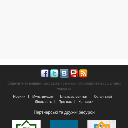
Слідкуйте за нашими заходами, новинами, обговорюйте в соціальних
мережах
Новини
Мультимедія
Ісламські центри
Організації
Діяльність
Про нас
Контакти
Партнерські та дружні ресурси