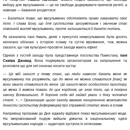
вибору для мусульманок — це не свобода додержувати приписів релігії, а
навпаки — бажання роздягтися:
— Багатьох дивує, що мусульманки обстоюють право закривати своє
тіло. І слава Богу, що для суспільства зрозумілішим і звичним стає
зовнішній вигляд мусульманки, проте залишається й багато питань.
Як зазначила пані Амаль, деякі з присутніх немусульманок були досить
непогано обізнані з історією ісламу та суттю віровчення, тож, можна
сказати, що такі культурно-просвітні заходи мають ефект.
Однією з гостей заходу була представниця посольства Пакистану,
пані
Саміра Джавад
. Вона подякувала організаторам за запрошення та
розповіла що для неї означає носити хустку:
— Це мій захист у тому плані, що люди навколо бачать мене як
мусульманку та розуміють, що до мене не можна ставитися [так], як
вони звикли ставитися до жінок. Це захист мого особистого простору,
це межа й вимога поваги до цих кордонів, це знак того, що я покірна
закону Всевишнього. Я бороню себе від зайвої уваги з боку чоловічої
статі. <...> Організацію цього заходу вважаю неоціненною можливістю
донести суспільству [інформацію] про справжній статус жінки в ісламі.
Наприкінці програми до Дня хіджабу відбувся показ мусульманської моди.
На імпровізований подіум вийшли дівчатка в національному одязі
мусульманських народів — аудиторія зустріла їх оплесками.