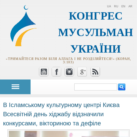
UA
RU
EN
AR
КОНГРЕС
МУСУЛЬМАН
УКРАЇНИ
«ТРИМАЙТЕСЯ РАЗОМ БІЛЯ АЛЛАГА І НЕ РОЗДІЛЯЙТЕСЯ!» (КОРАН,
3:103)
Пошук
Пошукова
форма
В Ісламському культурному центрі Києва
Всесвітній день хіджабу відзначили
конкурсами, вікториною та дефіле