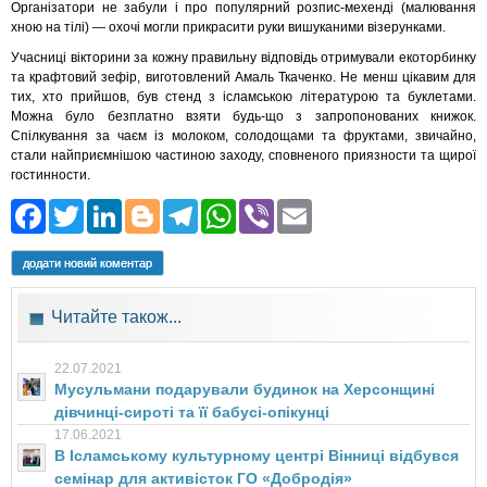
Організатори не забули і про популярний розпис-мехенді (малювання
хною на тілі) — охочі могли прикрасити руки вишуканими візерунками.
Учасниці вікторини за кожну правильну відповідь отримували екоторбинку
та крафтовий зефір, виготовлений Амаль Ткаченко. Не менш цікавим для
тих, хто прийшов, був стенд з ісламською літературою та буклетами.
Можна було безплатно взяти будь-що з запропонованих книжок.
Спілкування за чаєм із молоком, солодощами та фруктами, звичайно,
стали найприємнішою частиною заходу, сповненого приязности та щирої
гостинности.
Facebook
Twitter
LinkedIn
Blogger
Telegram
WhatsApp
Viber
Email
додати новий коментар
Читайте також...
22.07.2021
Мусульмани подарували будинок на Херсонщині
дівчинці-сироті та її бабусі-опікунці
17.06.2021
В Ісламському культурному центрі Вінниці відбувся
семінар для активісток ГО «Добродія»