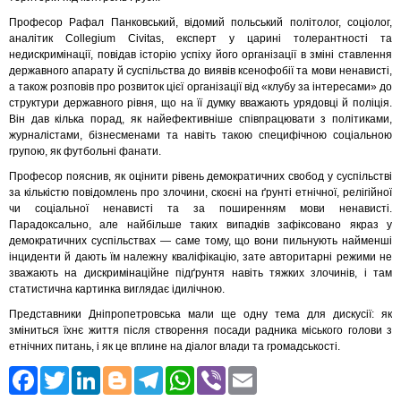
Професор Рафал Панковський, відомий польський політолог, соціолог,
аналітик Collegium Civitas, експерт у царині толерантності та
недискримінації, повідав історію успіху його організації в зміні ставлення
державного апарату й суспільства до виявів ксенофобії та мови ненависті,
а також розповів про розвиток цієї організації від «клубу за інтересами» до
структури державного рівня, що на її думку вважають урядовці й поліція.
Він дав кілька порад, як найефективніше співпрацювати з політиками,
журналістами, бізнесменами та навіть такою специфічною соціальною
групою, як футбольні фанати.
Професор пояснив, як оцінити рівень демократичних свобод у суспільстві
за кількістю повідомлень про злочини, скоєні на ґрунті етнічної, релігійної
чи соціальної ненависті та за поширенням мови ненависті.
Парадоксально, але найбільше таких випадків зафіксовано якраз у
демократичних суспільствах — саме тому, що вони пильнують найменші
інциденти й дають їм належну кваліфікацію, зате авторитарні режими не
зважають на дискримінаційне підґрунтя навіть тяжких злочинів, і там
статистична картинка виглядає ідилічною.
Представники Дніпропетровська мали ще одну тема для дискусії: як
зміниться їхнє життя після створення посади радника міського голови з
етнічних питань, і як це вплине на діалог влади та громадськості.
Facebook
Twitter
LinkedIn
Blogger
Telegram
WhatsApp
Viber
Email