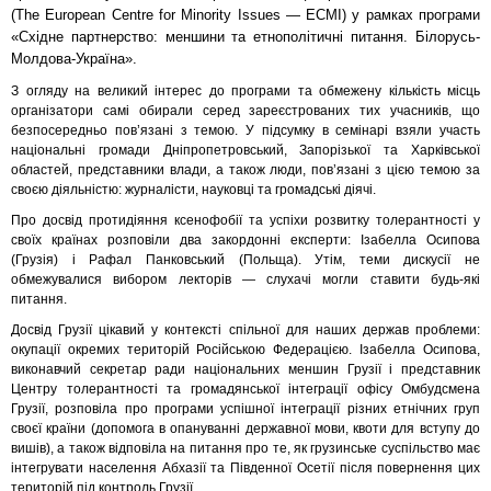
(The European Centre for Minority Issues — ECMI) у рамках програми
«Східне партнерство: меншини та етнополітичні питання. Білорусь-
Молдова-Україна».
З огляду на великий інтерес до програми та обмежену кількість місць
організатори самі обирали серед зареєстрованих тих учасників, що
безпосередньо пов’язані з темою. У підсумку в семінарі взяли участь
національні громади Дніпропетровський, Запорізької та Харківської
областей, представники влади, а також люди, пов’язані з цією темою за
своєю діяльністю: журналісти, науковці та громадські діячі.
Про досвід протидіяння ксенофобії та успіхи розвитку толерантності у
своїх країнах розповіли два закордонні експерти: Ізабелла Осипова
(Грузія) і Рафал Панковський (Польща). Утім, теми дискусії не
обмежувалися вибором лекторів — слухачі могли ставити будь-які
питання.
Досвід Грузії цікавий у контексті спільної для наших держав проблеми:
окупації окремих територій Російською Федерацією. Ізабелла Осипова,
виконавчий секретар ради національних меншин Грузії і представник
Центру толерантності та громадянської інтеграції офісу Омбудсмена
Грузії, розповіла про програми успішної інтеграції різних етнічних груп
своєї країни (допомога в опануванні державної мови, квоти для вступу до
вишів), а також відповіла на питання про те, як грузинське суспільство має
інтегрувати населення Абхазії та Південної Осетії після повернення цих
територій під контроль Грузії.