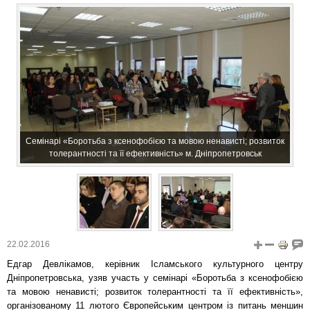
Семінарі «Боротьба з ксенофобією та мовою ненависті; розвиток
толерантності та її ефективність» м. Дніпропетровськ
22.02.2016
Едгар Девлікамов, керівник Ісламського культурного центру
Дніпропетровська, узяв участь у семінарі «Боротьба з ксенофобією
та мовою ненависті; розвиток толерантності та її ефективність»,
організованому 11 лютого Європейським центром із питань меншин